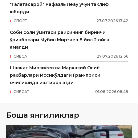
"Галатасарой" Рафаэль Леау учун таклиф
юборди
СПОРТ
27
.
07
.
2026
13
:
42
Собиқ солиқ қўмитаси раисининг биринчи
ўринбосари Мубин Мирзаев 8 йил 2 ойга
қамалди
СИËСАТ
27
.
07
.
2026
12
:
36
Шавкат Мирзиёев ва Марказий Осиё
раҳбарлари Иссиқкўлдаги Гран-приси
очилишида иштирок этди
СИËСАТ
01
.
08
.
2026
08
:
48
Бошқа янгиликлар