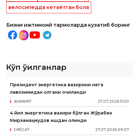
велосипедда кетаётган бола
Бизни ижтимоий тармоқларда кузатиб боринг
Кўп ўқилганлар
Президент энергетика вазирини нега
лавозимидан олгани очиқланди
ЖАМИЯТ
27
.
07
.
2026
11
:
00
4 йил энергетика вазири бўлган Жўрабек
Мирзамаҳмудов ишдан олинди
СИËСАТ
27
.
07
.
2026
09
:
07