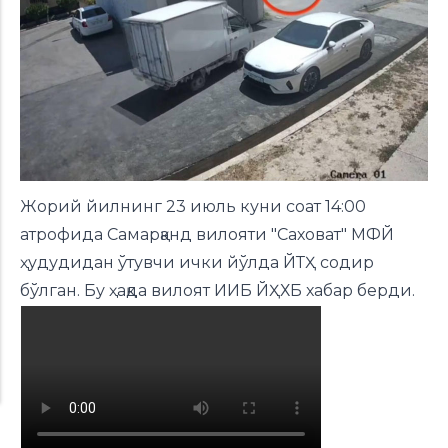
Жорий йилнинг 23 июль куни соат 14:00
атрофида Самарқанд вилояти "Саховат" МФЙ
ҳудудидан ўтувчи ички йўлда ЙТҲ содир
бўлган. Бу ҳақда вилоят ИИБ ЙҲХБ
хабар берди.