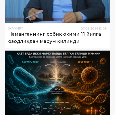
ЖАМИЯТ
07
.
08
.
2026
12
:
08
Наманганнинг собиқ ҳокими 11 йилга
озодликдан маҳрум қилинди