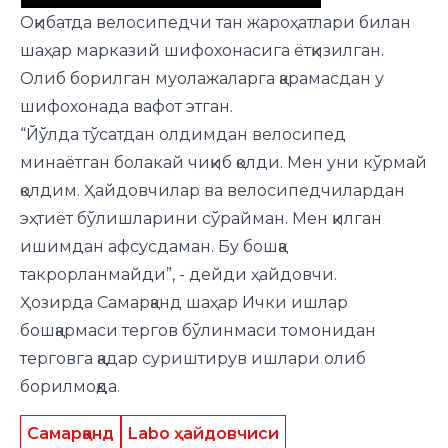
Оқибатда велосипедчи тан жароҳатлари билан
шаҳар марказий шифохонасига ётқизилган.
Олиб борилган муолажаларга қарамасдан у
шифохонада вафот этган.
“Йўлда тўсатдан олдимдан велосипед
минаётган болакай чиқиб қолди. Мен уни кўрмай
қолдим. Ҳайдовчилар ва велосипедчилардан
эҳтиёт бўлишларини сўрайман. Мен қилган
ишимдан афсусдаман. Бу бошқа
такрорланмайди”, - дейди ҳайдовчи.
Ҳозирда Самарқанд шаҳар Ички ишлар
бошқармаси тергов бўлинмаси томонидан
терговга қадар суриштирув ишлари олиб
борилмоқда.
Самарқанд
Labo ҳайдовчиси