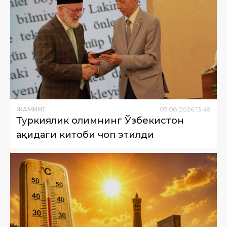
ЖАМИЯТ
07
.
08
.
2026
13
:
48
Туркиялик олимнинг Ўзбекистон
ҳақидаги китоби чоп этилди