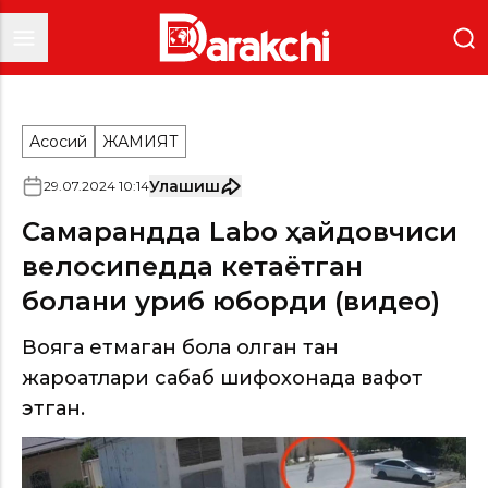
Асосий
ЖАМИЯТ
Улашиш
29
.
07
.
2024
10
:
14
Самарқандда Labo ҳайдовчиси
велосипедда кетаётган
болани уриб юборди (видео)
Вояга етмаган бола олган тан
жароҳатлари сабаб шифохонада вафот
этган.