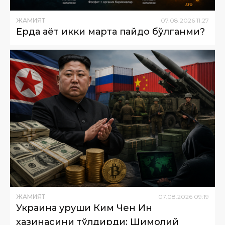
ЖАМИЯТ
07
.
08
.
2026
11
:
27
Ерда ҳаёт икки марта пайдо бўлганми?
ЖАМИЯТ
07
.
08
.
2026
09
:
19
Украина уруши Ким Чен Ин
хазинасини тўлдирди: Шимолий