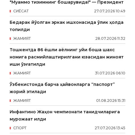
"Муаммо тизимнинг бошқарувида!" — Президент
СИËСАТ
27
.
07
.
2026
10
:
49
Бедарак йўқолган эркак ишхонасида ўлик ҳолда
топилди
ЖАМИЯТ
28
.
07
.
2026
11
:
32
Тошкентда 86 ёшли аёлнинг уйи бошқа шахс
номига расмийлаштирилгани юзасидан жиноят
иши қўзғатилди
ЖАМИЯТ
31
.
07
.
2026
06
:
10
Ўзбекистонда барча ҳайвонларга “паспорт”
жорий этилади
ЖАМИЯТ
01
.
08
.
2026
15
:
31
Инфантино Жаҳон чемпионати танқидчиларига
мурожаат қилди
СПОРТ
27
.
07
.
2026
13
:
45