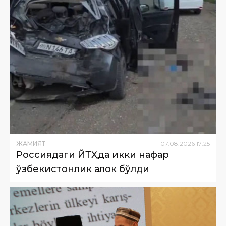
ЖАМИЯТ
07
.
08
.
2026
17
:
25
Россиядаги ЙТҲда икки нафар
ўзбекистонлик ҳалок бўлди