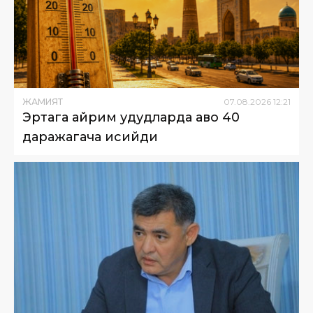
ЖАМИЯТ
07
.
08
.
2026
12
:
21
Эртага айрим ҳудудларда ҳаво 40
даражагача исийди