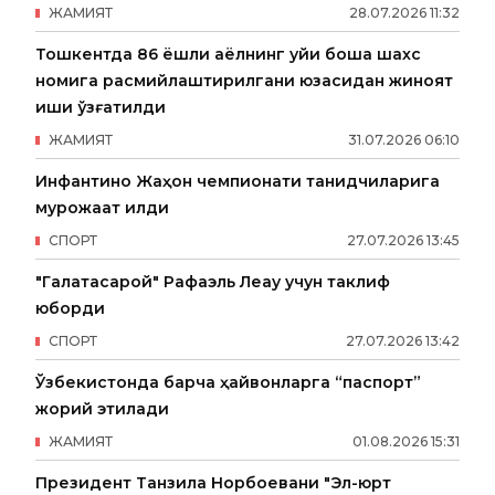
ЖАМИЯТ
28
.
07
.
2026
11
:
32
Тошкентда 86 ёшли аёлнинг уйи бошқа шахс
номига расмийлаштирилгани юзасидан жиноят
иши қўзғатилди
ЖАМИЯТ
31
.
07
.
2026
06
:
10
Инфантино Жаҳон чемпионати танқидчиларига
мурожаат қилди
СПОРТ
27
.
07
.
2026
13
:
45
"Галатасарой" Рафаэль Леау учун таклиф
юборди
СПОРТ
27
.
07
.
2026
13
:
42
Ўзбекистонда барча ҳайвонларга “паспорт”
жорий этилади
ЖАМИЯТ
01
.
08
.
2026
15
:
31
Президент Танзила Норбоевани "Эл-юрт