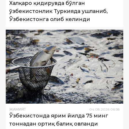
Халқаро қидирувда бўлган
ўзбекистонлик Туркияда ушланиб,
Ўзбекистонга олиб келинди
ЖАМИЯТ
04
.
08
.
2026
06
:
58
Ўзбекистонда ярим йилда 75 минг
тоннадан ортиқ балиқ овланди