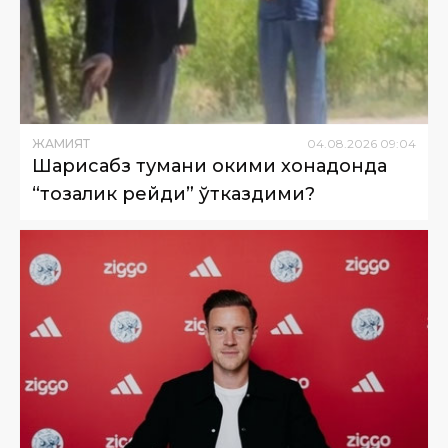
ЖАМИЯТ
04
.
08
.
2026
09
:
04
Шаҳрисабз тумани ҳокими хонадонда
“тозалик рейди” ўтказдими?