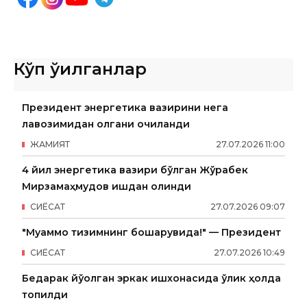
Кўп ўқилганлар
Президент энергетика вазирини нега
лавозимидан олгани очиқланди
ЖАМИЯТ
27
.
07
.
2026
11
:
00
4 йил энергетика вазири бўлган Жўрабек
Мирзамаҳмудов ишдан олинди
СИËСАТ
27
.
07
.
2026
09
:
07
"Муаммо тизимнинг бошқарувида!" — Президент
СИËСАТ
27
.
07
.
2026
10
:
49
Бедарак йўқолган эркак ишхонасида ўлик ҳолда
топилди