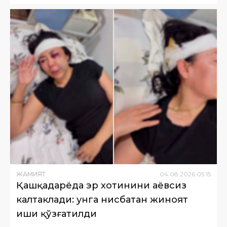
ЖАМИЯТ
04
.
08
.
2026
05
:
15
Қашқадарёда эр хотинини аёвсиз
калтаклади: унга нисбатан жиноят
иши қўзғатилди