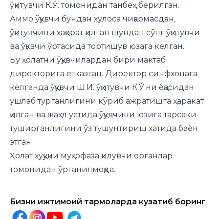
ўқитувчи К.Ў. томонидан танбеҳ берилган.
Аммо ўқувчи бундан хулоса чиқармасдан,
ўқитувчини ҳақорат қилган шундан сўнг ўқитувчи
ва ўқувчи ўртасида тортишув юзага келган.
Бу ҳолатни ўқувчилардан бири мактаб
директорига етказган. Директор синфхонага
келганда ўқувчи Ш.И. ўқитувчи К.Ў.ни ёқасидан
ушлаб турганлигини кўриб ажратишга ҳаракат
қилган ва жаҳл устида ўқувчини юзига тарсаки
туширганлигини ўз тушунтириш хатида баён
этган.
Ҳолат ҳуқуқни муҳофаза қилувчи органлар
томонидан ўрганилмоқда.
Бизни ижтимоий тармоқларда кузатиб боринг