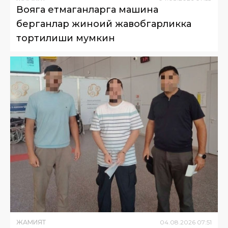
Вояга етмаганларга машина
берганлар жиноий жавобгарликка
тортилиши мумкин
ЖАМИЯТ
04
.
08
.
2026
07
:
51