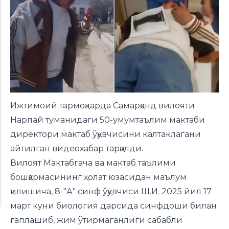
Ижтимоий тармоқларда Самарқанд вилояти
Нарпай туманидаги 50-умумтаълим мактаби
директори мактаб ўқувчисини калтаклагани
айтилган видеохабар тарқалди.
Вилоят Мактабгача ва мактаб таълими
бошқармасининг ҳолат юзасидан маълум
қилишича, 8-"А" синф ўқувчиси Ш.И. 2025 йил 17
март куни биология дарсида синфдоши билан
гаплашиб, жим ўтирмаганлиги сабабли