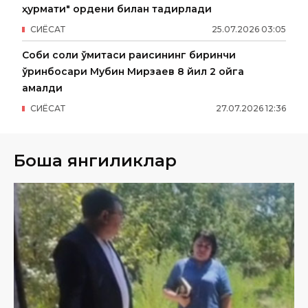
ҳурмати" ордени билан тақдирлади
СИËСАТ
25
.
07
.
2026
03
:
05
Собиқ солиқ қўмитаси раисининг биринчи
ўринбосари Мубин Мирзаев 8 йил 2 ойга
қамалди
СИËСАТ
27
.
07
.
2026
12
:
36
Бошқа янгиликлар