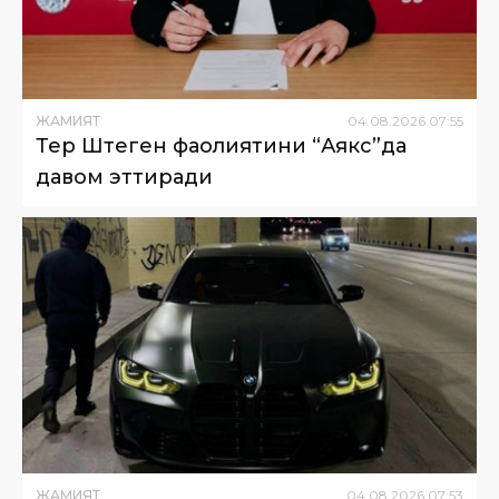
ЖАМИЯТ
04
.
08
.
2026
07
:
55
Тер Штеген фаолиятини “Аякс”да
давом эттиради
ЖАМИЯТ
04
.
08
.
2026
07
:
53