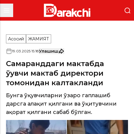
Асосий
ЖАМИЯТ
Улашиш
19
.
03
.
2025
15
:
18
Самарқанддаги мактабда
ўқувчи мактаб директори
томонидан калтакланди
Бунга ўқувчиларни ўзаро гаплашиб
дарсга ҳалақит қилгани ва ўқитувчини
ҳақорат қилгани сабаб бўлган.