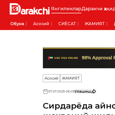
Янгиликлар
Даракчи ҳақи
Обуна
Асосий
СИËСАТ
ЖАМИЯТ
Асосий
ЖАМИЯТ
Улашиш
07
.
07
.
2025
06
:
03
Сирдарёда қайн
шаҳвоний шилқи
Ҳолат юзасидан қайнонага н
тайинлади.