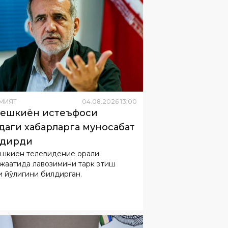
МИЯТ
04
.
08
.
2026
13
:
00
ешкиён истеъфоси
идаги хабарларга муносабат
лдирди
шкиён телевидение орқали
жаатида лавозимини тарк этиш
и йўқлигини билдирган.