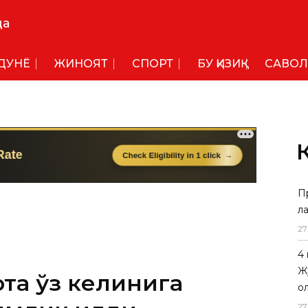
да
ДУНË
ЖИНОЯТ
СПОРТ
БУ ҚИЗИҚ
САВОЛ
П
л
ота ўз келинига
27
млик қилди
4
Ж
исбатан 5 сутка қамоқ жазоси
о
27