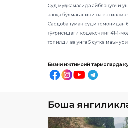
Сардоба туман суди томонидан 
тўғрисидаги кодекснинг 41-1-мо
топилди ва унга 5 сутка маъмур
Бизни ижтимоий тармоқларда к
Бошқа янгиликл