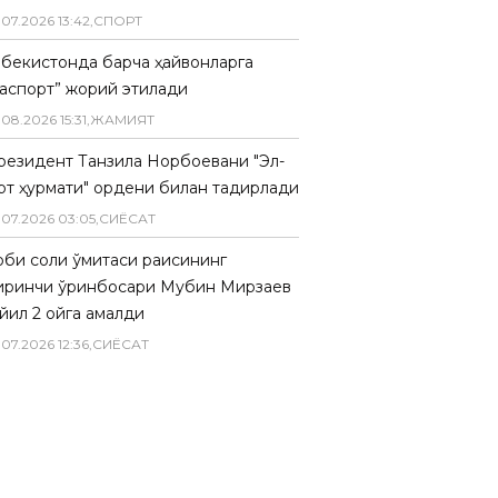
.
07
.
2026
13
:
42
,
СПОРТ
збекистонда барча ҳайвонларга
паспорт” жорий этилади
.
08
.
2026
15
:
31
,
ЖАМИЯТ
резидент Танзила Норбоевани "Эл-
рт ҳурмати" ордени билан тақдирлади
.
07
.
2026
03
:
05
,
СИËСАТ
биқ солиқ қўмитаси раисининг
иринчи ўринбосари Мубин Мирзаев
йил 2 ойга қамалди
.
07
.
2026
12
:
36
,
СИËСАТ