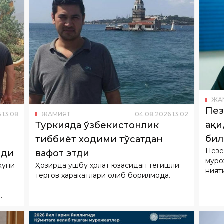
ЖА
Пез
6
13
:
08
ЖАМИЯТ
04
.
08
.
2026
13
:
02
ҳақ
Туркияда ўзбекистонлик
би
тиббиёт ходими тўсатдан
Пезе
лди
вафот этди
муро
куни
Ҳозирда ушбу ҳолат юзасидан тегишли
ният
тергов ҳаракатлари олиб борилмоқда.
н