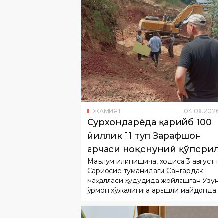
ЖАМИЯТ
04
.
08
.
202
Сурхондарёда қарийб 100
йиллик 11 туп Зарафшон
арчаси ноқонуний қўпори
Маълум қилинишича, ҳодиса 3 август 
Сариосиё туманидаги Сангардак
маҳалласи ҳудудида жойлашган Узу
ўрмон хўжалигига қарашли майдонда
содир бўлган.