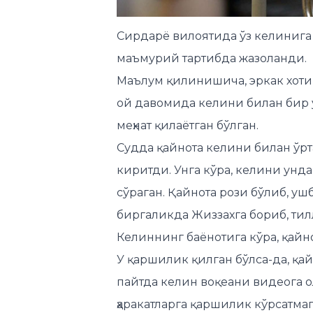
маъмурий тартибда жазоланди.
Маълум қилинишича, эркак хоти
ой давомида келини билан бир у
меҳнат қилаётган бўлган.
Судда қайнота келини билан ўр
киритди. Унга кўра, келини унд
сўраган. Қайнота рози бўлиб, ушб
биргаликда Жиззахга бориб, тил
Келиннинг баёнотига кўра, қайно
У қаршилик қилган бўлса-да, қай
пайтда келин воқеани видеога о
ҳаракатларга қаршилик кўрсатма
Суд муҳокамасида айбланувчи уш
алоқа бўлмаганини ва енгиллик