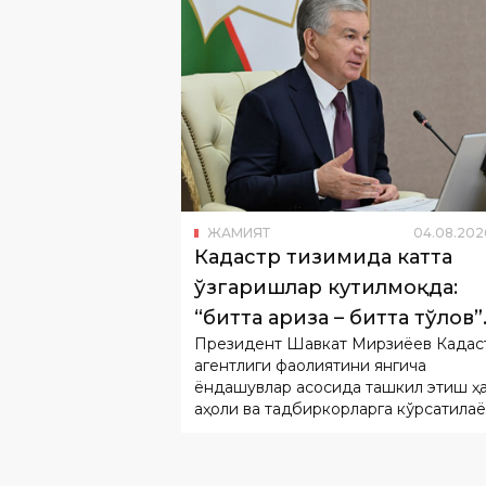
ЖАМИЯТ
04
.
08
.
202
Кадастр тизимида катта
ўзгаришлар кутилмоқда:
“битта ариза – битта тўлов”
Президент Шавкат Мирзиёев Кадас
тамойили жорий этилади
агентлиги фаолиятини янгича
ёндашувлар асосида ташкил этиш ҳ
аҳоли ва тадбиркорларга кўрсатилаё
хизматларни соддалаштириш бўйич
таклифлар тақдимоти билан танишди.