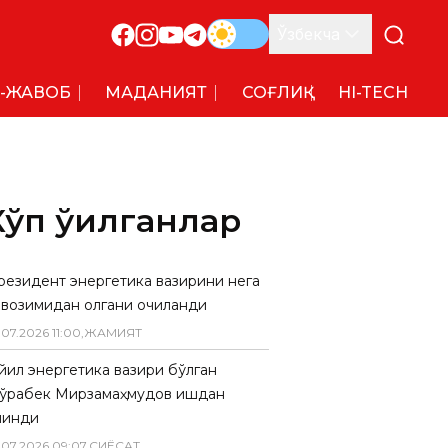
Ўзбекча
-ЖАВОБ
МАДАНИЯТ
СОҒЛИҚ
HI-TECH
Кўп ўқилганлар
резидент энергетика вазирини нега
авозимидан олгани очиқланди
.
07
.
2026
11
:
00
,
ЖАМИЯТ
 йил энергетика вазири бўлган
ўрабек Мирзамаҳмудов ишдан
линди
.
07
.
2026
09
:
07
,
СИËСАТ