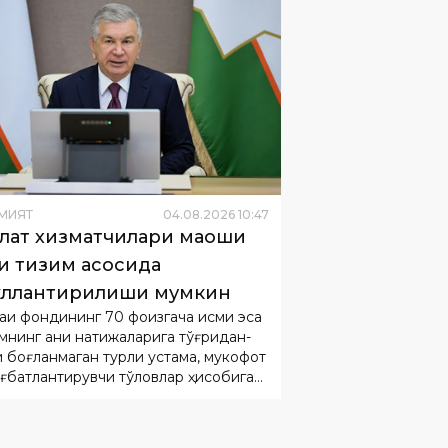
МИЯТ
04
.
08
.
2026
10
:
47
лат хизматчилари маоши
и тизим асосида
ллантирилиши мумкин
ақи фондининг 70 фоизгача қисми эса
мнинг аниқ натижаларига тўғридан-
и боғланмаган турли устама, мукофот
ағбатлантирувчи тўловлар ҳисобига
ланади.