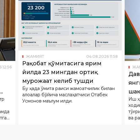
ЖАМИЯТ
04
.
08
.
2026
11
:
58
Рақобат қўмитасига ярим
6
12
:
56
ЖА
йилда 23 мингдан ортиқ
Дав
мурожаат келиб тушди
янг
Бу ҳақда қўмита раиси жамоатчилик билан
шак
алоқалар бўйича маслаҳатчиси Отабек
тр
Иш ҳ
Усмонов маълум қилди.
ходи
амда
тўғр
тган
ва р
а
шакл