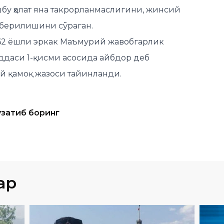
62 ёшли эркак Маъмурий жавобгарлик
ддаси 1-қисми асосида айбдор деб
ий қамоқ жазоси тайинланди.
узатиб боринг
ар