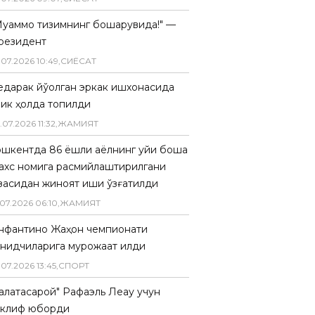
Муаммо тизимнинг бошқарувида!" —
резидент
.
07
.
2026
10
:
49
,
СИËСАТ
едарак йўқолган эркак ишхонасида
лик ҳолда топилди
.
07
.
2026
11
:
32
,
ЖАМИЯТ
ошкентда 86 ёшли аёлнинг уйи бошқа
ахс номига расмийлаштирилгани
засидан жиноят иши қўзғатилди
07
.
2026
06
:
10
,
ЖАМИЯТ
нфантино Жаҳон чемпионати
анқидчиларига мурожаат қилди
.
07
.
2026
13
:
45
,
СПОРТ
Галатасарой" Рафаэль Леау учун
аклиф юборди