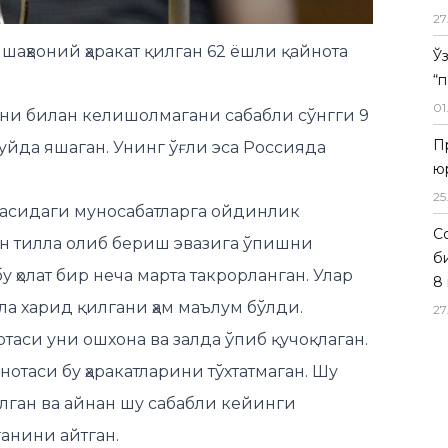
27
ни билан келишолмагани сабабли сўнгги 9
Ў
йда яшаган. Унинг ўғли эса Россияда
“
01
тасидаги муносабатларга ойдинлик
П
ан тилла олиб бериш эвазига ўпишни
ю
у ҳолат бир неча марта такрорланган. Улар
25
ла харид қилгани ҳам маълум бўлди.
Со
таси уни ошхона ва залда ўпиб қучоқлаган.
б
8 
нотаси бу ҳаракатларини тўхтатмаган. Шу
27
лган ва айнан шу сабабли кейинги
ганини айтган.
бу ҳолат яна такрорланмаслигини, жинсий
 берилишини сўраган.