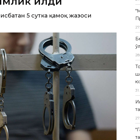
"
П
27
Б
ў
28
Т
ш
ю
31
.
И
т
27
"
шаҳвоний ҳаракат қилган 62 ёшли қайнота
т