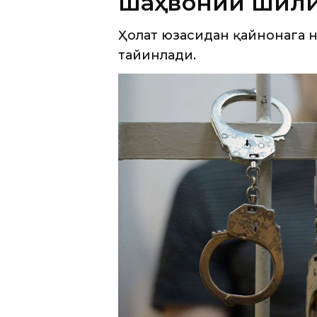
Сирдарё вилоятида ўз келинига 