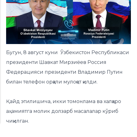
Бугун, 8 август куни Ўзбекистон Республикаси
президенти Шавкат Мирзиёев Россия
Федерацияси президенти Владимир Путин
билан телефон орқали мулоқот қилди.
Қайд этилишича, икки томонлама ва халқаро
аҳамиятга молик долзарб масалалар кўриб
чиқилган.