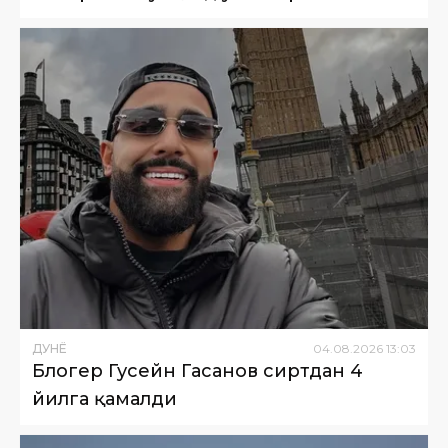
ДУНË
04
.
08
.
2026
13
:
03
Блогер Гусейн Гасанов сиртдан 4
йилга қамалди