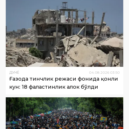
ДУНË
04
.
08
.
2026
03
:
50
Ғазода тинчлик режаси фонида қонли
кун: 18 фаластинлик ҳалок бўлди