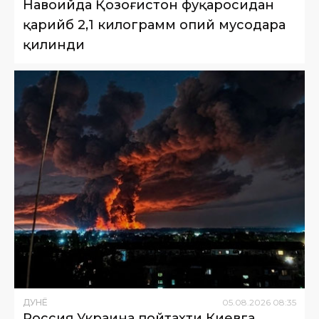
Навоийда Қозоғистон фуқаросидан
қарийб 2,1 килограмм опий мусодара
қилинди
ДУНË
05
.
08
.
2026
08
:
35
Россия Украина пойтахти Киевга