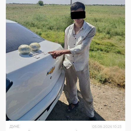
ДУНË
05
.
08
.
2026
10
:
23