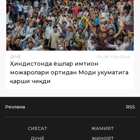
ДУНË
04
.
08
.
2026
03
:
46
Ҳиндистонда ёшлар имтиҳон
можаролари ортидан Моди ҳукуматига
қарши чиқди
Реклама
RSS
СИËСАТ
ЖАМИЯТ
ДУНË
ЖИНОЯТ