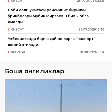
СИËСАТ
25
.
07
.
2026
03
:
05
Собиқ солиқ қўмитаси раисининг биринчи
ўринбосари Мубин Мирзаев 8 йил 2 ойга
қамалди
СИËСАТ
27
.
07
.
2026
12
:
36
Ўзбекистонда барча ҳайвонларга “паспорт”
жорий этилади
ЖАМИЯТ
01
.
08
.
2026
15
:
31
Бошқа янгиликлар