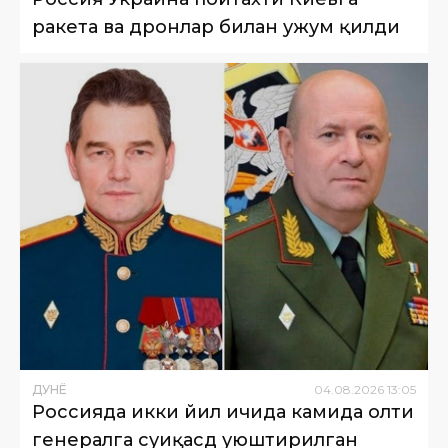
ракета ва дронлар билан ҳужум қилди
ДУНË
04
.
08
.
2026
13
:
05
Россияда икки йил ичида камида олти
генералга суиқасд уюштирилган