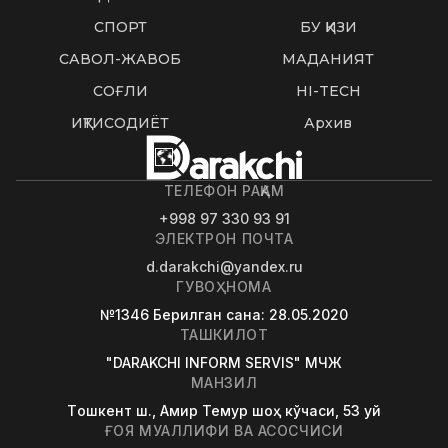
СПОРТ
БУ ҚИЗИҚ
САВОЛ-ЖАВОБ
МАДАНИЯТ
СОҒЛИҚ
HI-TECH
ИҚТИСОДИЁТ
Архив
ТЕЛЕФОН РАҚАМ
+998 97 330 93 91
ЭЛЕКТРОН ПОЧТА
d.darakchi@yandex.ru
ГУВОҲНОМА
№1346
Берилган сана
: 28.05.2020
ТАШКИЛОТ
"DARAKCHI INFORM SERVIS" МЧЖ
МАНЗИЛ
Tошкент ш., Амир Темур шоҳ кўчаси, 53 уй
ҒОЯ МУАЛЛИФИ ВА АСОСЧИСИ