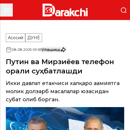
Асосий
ДУНË
Улашиш
08
.
08
.
2025
09
:
55
Путин ва Мирзиёев телефон
орқали суҳбатлашди
Икки давлат етакчиси халқаро аҳамиятга
молик долзарб масалалар юзасидан
суҳбат олиб борган.