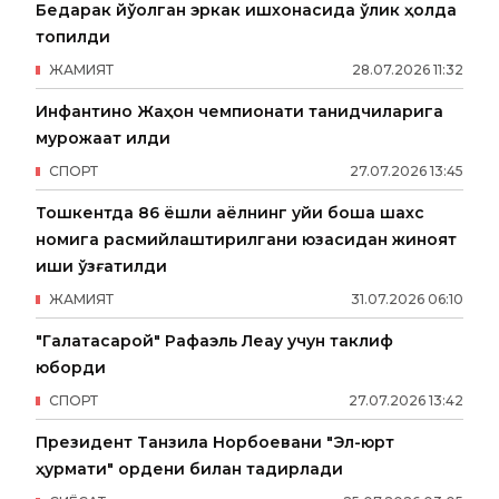
Бедарак йўқолган эркак ишхонасида ўлик ҳолда
топилди
ЖАМИЯТ
28
.
07
.
2026
11
:
32
Инфантино Жаҳон чемпионати танқидчиларига
мурожаат қилди
СПОРТ
27
.
07
.
2026
13
:
45
Тошкентда 86 ёшли аёлнинг уйи бошқа шахс
номига расмийлаштирилгани юзасидан жиноят
иши қўзғатилди
ЖАМИЯТ
31
.
07
.
2026
06
:
10
"Галатасарой" Рафаэль Леау учун таклиф
юборди
СПОРТ
27
.
07
.
2026
13
:
42
Президент Танзила Норбоевани "Эл-юрт
ҳурмати" ордени билан тақдирлади