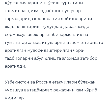
кўрсаткичларининг ўсиш суръатини
таъминлаш, иқтисодиётнинг устувор
тармоқларида кооперация лойиҳаларини
жадаллаштириш, ҳудудлар даражасида
сермаҳсул алоқалар, ишбилармонлик ва
гуманитар алмашинувларни давом эттиришга
қаратилган мувофиқлаштирилган чора-
тадбирларни қабул қилишга алоҳида эътибор
қаратилди.
Ўзбекистон ва Россия етакчилари бўлажак
учрашув ва тадбирлар режасини ҳам кўриб
чиқдилар.