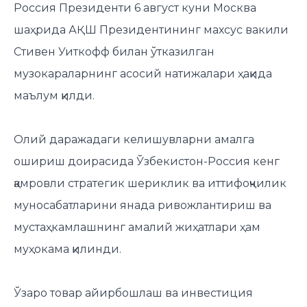
Россия Президенти 6 август куни Москва
шаҳрида АҚШ Президентининг махсус вакили
Стивен Уиткофф билан ўтказилган
музокараларнинг асосий натижалари ҳақида
маълум қилди.
Олий даражадаги келишувларни амалга
ошириш доирасида Ўзбекистон-Россия кенг
қамровли стратегик шериклик ва иттифоқчилик
муносабатларини янада ривожлантириш ва
мустаҳкамлашнинг амалий жиҳатлари ҳам
муҳокама қилинди.
Ўзаро товар айирбошлаш ва инвестиция