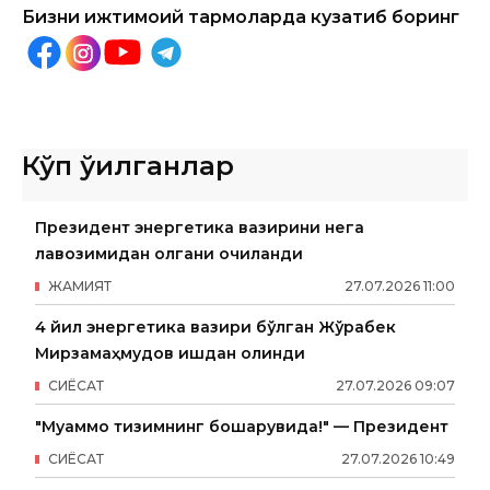
Бизни ижтимоий тармоқларда кузатиб боринг
Кўп ўқилганлар
Президент энергетика вазирини нега
лавозимидан олгани очиқланди
ЖАМИЯТ
27
.
07
.
2026
11
:
00
4 йил энергетика вазири бўлган Жўрабек
Мирзамаҳмудов ишдан олинди
СИËСАТ
27
.
07
.
2026
09
:
07
"Муаммо тизимнинг бошқарувида!" — Президент
СИËСАТ
27
.
07
.
2026
10
:
49