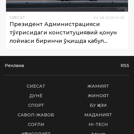
СИËСАТ
04
.
08
.
2026
10
:
43
Президент Администрацияси
тўғрисидаги конституциявий қонун
лойиҳаси биринчи ўқишда қабул
қилинди
Реклама
RSS
СИËСАТ
ЖАМИЯТ
ДУНË
ЖИНОЯТ
СПОРТ
БУ ҚИЗИҚ
САВОЛ-ЖАВОБ
МАДАНИЯТ
СОҒЛИҚ
HI-TECH