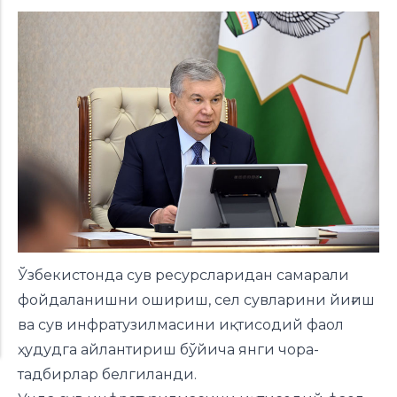
Ўзбекистонда сув ресурсларидан самарали
фойдаланишни ошириш, сел сувларини йиғиш
ва сув инфратузилмасини иқтисодий фаол
ҳудудга айлантириш бўйича янги чора-
тадбирлар
белгиланди.