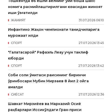
Тошкентда 86 ёшли аёлнинг уйи бошқа шахс
номига расмийлаштирилгани юзасидан жиноят
иши қўзғатилди
ЖАМИЯТ
31
.
07
.
2026
06
:
10
Инфантино Жаҳон чемпионати танқидчиларига
мурожаат қилди
СПОРТ
27
.
07
.
2026
13
:
45
"Галатасарой" Рафаэль Леау учун таклиф
юборди
СПОРТ
27
.
07
.
2026
13
:
42
Собиқ солиқ қўмитаси раисининг биринчи
ўринбосари Мубин Мирзаев 8 йил 2 ойга
қамалди
СИËСАТ
27
.
07
.
2026
12
:
36
Шавкат Мирзиёев ва Марказий Осиё
раҳбарлари Иссиқкўлдаги Гран-приси