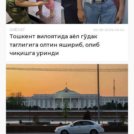
СИËСАТ
05
.
08
.
2026
06
:
34
Тошкент вилоятида аёл гўдак
таглигига олтин яшириб, олиб
чиқишга уринди