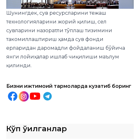
Шунингдек, сув ресурсларини тежаш
технологияларини жорий қилиш, сел
сувларини назоратли тўплаш тизимини
такомиллаштириш ҳамда сув фонди
ерларидан даромадли фойдаланиш бўйича
янги лойиҳалар ишлаб чиқилиши маълум
қилинди.
Бизни ижтимоий тармоқларда кузатиб боринг
Кўп ўқилганлар