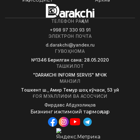
ИҚТИСОДИЁТ
Архив
ТЕЛЕФОН РАҚАМ
+998 97 330 93 91
ЭЛЕКТРОН ПОЧТА
d.darakchi@yandex.ru
ГУВОҲНОМА
№1346
Берилган сана
: 28.05.2020
ТАШКИЛОТ
"DARAKCHI INFORM SERVIS" МЧЖ
МАНЗИЛ
Tошкент ш., Амир Темур шоҳ кўчаси, 53 уй
ҒОЯ МУАЛЛИФИ ВА АСОСЧИСИ
Фирдавс Абдухолиқов
Бизнинг ижтимоий тармоқлар