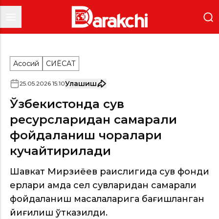
Асосий
СИËСАТ
Улашиш
25
.
05
.
2026
15
:
10
Ўзбекистонда сув
ресурсларидан самарали
фойдаланиш чоралари
кучайтирилади
Шавкат Мирзиёев раислигида сув фонди
ерлари ҳамда сел сувларидан самарали
фойдаланиш масалаларига бағишланган
йиғилиш ўтказилди.