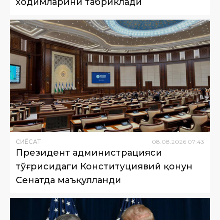
ходимларини табриклади
СИËСАТ
08
.
08
.
2026
07
:
43
Президент администрацияси
тўғрисидаги Конституциявий қонун
Сенатда маъқулланди