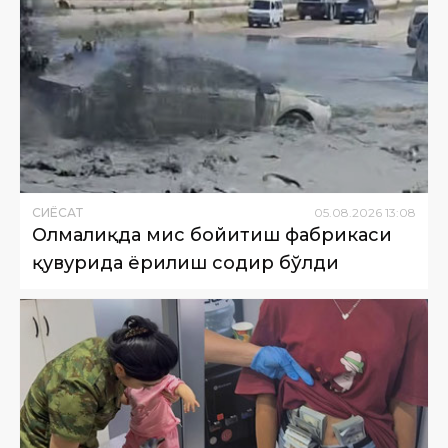
СИËСАТ
05
.
08
.
2026
13
:
08
Олмалиқда мис бойитиш фабрикаси
қувурида ёрилиш содир бўлди