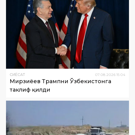
СИËСАТ
07
.
08
.
2026
15
:
04
Мирзиёев Трампни Ўзбекистонга
таклиф қилди