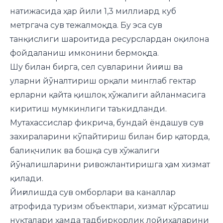
натижасида ҳар йили 1,3 миллиард куб
метргача сув тежалмоқда. Бу эса сув
танқислиги шароитида ресурслардан оқилона
фойдаланиш имконини бермоқда.
Шу билан бирга, сел сувларини йиғиш ва
уларни йўналтириш орқали минглаб гектар
ерларни қайта қишлоқ хўжалиги айланмасига
киритиш мумкинлиги таъкидланди.
Мутахассислар фикрича, бундай ёндашув сув
захираларини кўпайтириш билан бир қаторда,
балиқчилик ва бошқа сув хўжалиги
йўналишларини ривожлантиришга ҳам хизмат
қилади.
Йиғилишда сув омборлари ва каналлар
атрофида туризм объектлари, хизмат кўрсатиш
нуқталари ҳамда тадбиркорлик лойиҳаларини