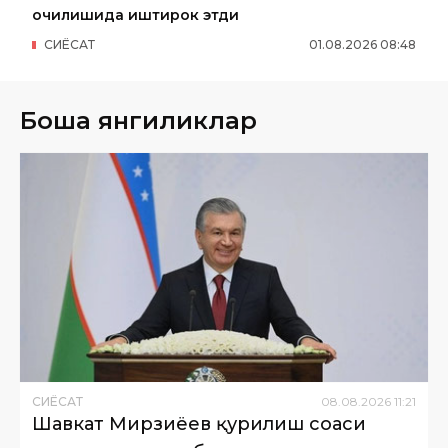
очилишида иштирок этди
СИËСАТ
01
.
08
.
2026
08
:
48
Бошқа янгиликлар
СИËСАТ
08
.
08
.
2026
11
:
21
Шавкат Мирзиёев қурилиш соҳаси