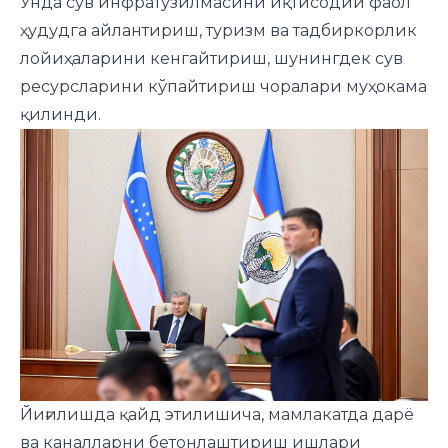
Унда сув инфратузилмасини иқтисодий фаол
ҳудудга айлантириш, туризм ва тадбиркорлик
лойиҳаларини кенгайтириш, шунингдек сув
ресурсларини кўпайтириш чоралари муҳокама
қилинди.
Йиғилишда қайд этилишича, мамлакатда дарё
ва каналларни бетонлаштириш ишлари