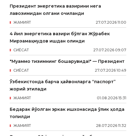
Президент энергетика вазирини нега
лавозимидан олгани очиқланди
ЖАМИЯТ
27
.
07
.
2026
11
:
00
4 йил энергетика вазири бўлган Жўрабек
Мирзамаҳмудов ишдан олинди
СИËСАТ
27
.
07
.
2026
09
:
07
"Муаммо тизимнинг бошқарувида!" — Президент
СИËСАТ
27
.
07
.
2026
10
:
49
Ўзбекистонда барча ҳайвонларга “паспорт”
жорий этилади
ЖАМИЯТ
01
.
08
.
2026
15
:
31
Бедарак йўқолган эркак ишхонасида ўлик ҳолда
топилди
ЖАМИЯТ
28
.
07
.
2026
11
:
32