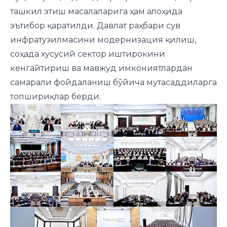
ташкил этиш масалаларига ҳам алоҳида
эътибор қаратилди. Давлат раҳбари сув
инфратузилмасини модернизация қилиш,
соҳада хусусий сектор иштирокини
кенгайтириш ва мавжуд имкониятлардан
самарали фойдаланиш бўйича мутасаддиларга
топшириқлар берди.