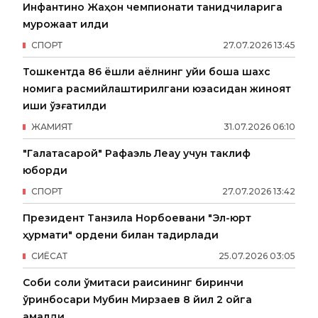
Инфантино Жаҳон чемпионати танқидчиларига
мурожаат қилди
СПОРТ
27
.
07
.
2026
13
:
45
Тошкентда 86 ёшли аёлнинг уйи бошқа шахс
номига расмийлаштирилгани юзасидан жиноят
иши қўзғатилди
ЖАМИЯТ
31
.
07
.
2026
06
:
10
"Галатасарой" Рафаэль Леау учун таклиф
юборди
СПОРТ
27
.
07
.
2026
13
:
42
Президент Танзила Норбоевани "Эл-юрт
ҳурмати" ордени билан тақдирлади
СИËСАТ
25
.
07
.
2026
03
:
05
Собиқ солиқ қўмитаси раисининг биринчи
ўринбосари Мубин Мирзаев 8 йил 2 ойга
қамалди