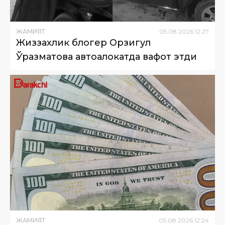
ЖАМИЯТ
05
.
08
.
2026
12
:
27
Жиззахлик блогер Орзигул
Ўразматова автоҳалокатда вафот этди
ЖАМИЯТ
05
.
08
.
2026
12
:
24