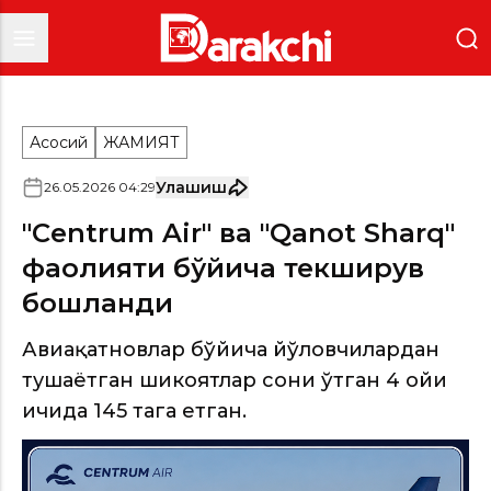
Асосий
ЖАМИЯТ
Улашиш
26
.
05
.
2026
04
:
29
"Centrum Air" ва "Qanot Sharq"
фаолияти бўйича текширув
бошланди
Авиақатновлар бўйича йўловчилардан
тушаётган шикоятлар сони ўтган 4 ойи
ичида 145 тага етган.