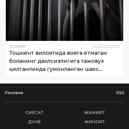
ЖАМИЯТ
05
.
08
.
2026
12
:
15
Тошкент вилоятида вояга етмаган
боланинг дахлсизлигига тажовуз
қилганликда гумонланган шахс
қамоққа олинди
Реклама
RSS
СИËСАТ
ЖАМИЯТ
ДУНË
ЖИНОЯТ