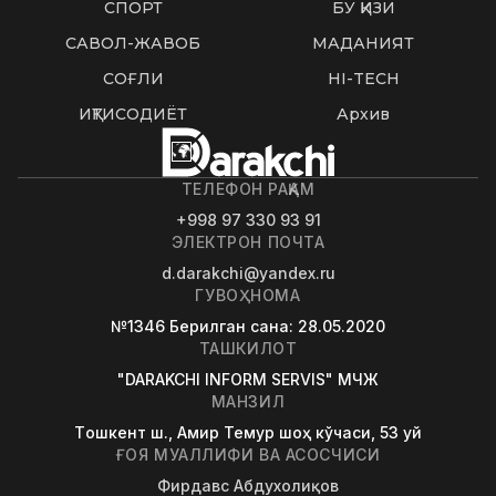
СПОРТ
БУ ҚИЗИҚ
САВОЛ-ЖАВОБ
МАДАНИЯТ
СОҒЛИҚ
HI-TECH
ИҚТИСОДИЁТ
Архив
ТЕЛЕФОН РАҚАМ
+998 97 330 93 91
ЭЛЕКТРОН ПОЧТА
d.darakchi@yandex.ru
ГУВОҲНОМА
№1346
Берилган сана
: 28.05.2020
ТАШКИЛОТ
"DARAKCHI INFORM SERVIS" МЧЖ
МАНЗИЛ
Tошкент ш., Амир Темур шоҳ кўчаси, 53 уй
ҒОЯ МУАЛЛИФИ ВА АСОСЧИСИ
Фирдавс Абдухолиқов