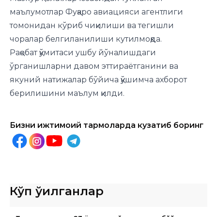
маълумотлар Фуқаро авиацияси агентлиги
томонидан кўриб чиқилиши ва тегишли
чоралар белгиланилиши кутилмоқда.
Рақобат қўмитаси ушбу йўналишдаги
ўрганишларни давом эттираётганини ва
якуний натижалар бўйича қўшимча ахборот
берилишини маълум қилди.
Бизни ижтимоий тармоқларда кузатиб боринг
Кўп ўқилганлар