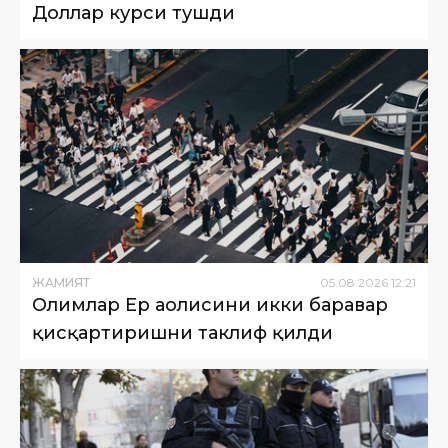
Доллар курси тушди
ЖАМИЯТ
05
.
08
.
2026
12
:
21
Олимлар Ер аҳолисини икки баравар
қисқартиришни таклиф қилди