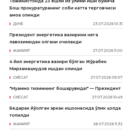
Тожикистонда 23 ёшли қиз ўлими иши бўйича
Бош прокуратуранинг собиқ катта терговчиси
қамоққа олинди
ДУНË
23
.
07
.
2026
10
:
31
Президент энергетика вазирини нега
лавозимидан олгани очиқланди
ЖАМИЯТ
27
.
07
.
2026
11
:
00
4 йил энергетика вазири бўлган Жўрабек
Мирзамаҳмудов ишдан олинди
СИËСАТ
27
.
07
.
2026
09
:
07
"Муаммо тизимнинг бошқарувида!" — Президент
СИËСАТ
27
.
07
.
2026
10
:
49
Бедарак йўқолган эркак ишхонасида ўлик ҳолда
топилди
ЖАМИЯТ
28
.
07
.
2026
11
:
32