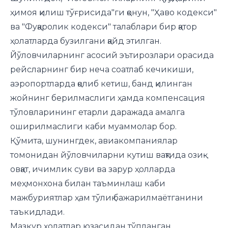
ҳимоя қилиш тўғрисида"ги қонун, "Ҳаво кодекси"
ва "Фуқаролик кодекси" талаблари бир қатор
ҳолатларда бузилгани қайд этилган.
Йўловчиларнинг асосий эътирозлари орасида
рейсларнинг бир неча соатлаб кечикиши,
аэропортларда қолиб кетиш, банд қилинган
жойнинг берилмаслиги ҳамда компенсация
тўловларининг етарли даражада амалга
оширилмаслиги каби муаммолар бор.
Қўмита, шунингдек, авиакомпаниялар
томонидан йўловчиларни кутиш вақтида озиқ-
овқат, ичимлик суви ва зарур ҳолларда
меҳмонхона билан таъминлаш каби
мажбуриятлар ҳам тўлиқ бажарилмаётганини
таъкидлади.
Мазкур ҳолатлар юзасидан тўпланган