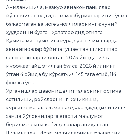
Аниқланишича, мазкур авиакомпаниялар
йўловчилар олдидаги мажбуриятларини тўлиқ
бажармаган ва истеъмолчиларнинг қонуний
ҳуқуқларини бузган ҳолатлар қайд этилган.
Қўмита маълумотига кўра, сўнгги йилларда
авиа қатновлар бўйича тушаётган шикоятлар
сони сезиларли ошган. 2025 йилда 127 та
мурожаат қайд этилган бўлса, 2026 йилнинг
ўтган 4 ойида бу кўрсаткич 145 тага етиб, 114
фоизга ўсган.
Ўрганишлар давомида чипталарнинг ортиқча
сотилиши, рейсларнинг кечикиши,
кўрсатилмаган хизматлар учун ҳақ ундирилиши
ҳамда йўловчиларга етарли маълумот
берилмаслиги каби ҳолатлар аниқланган.
Шунингдек, "Истеъмолчиларнинг ҳуқуқларини