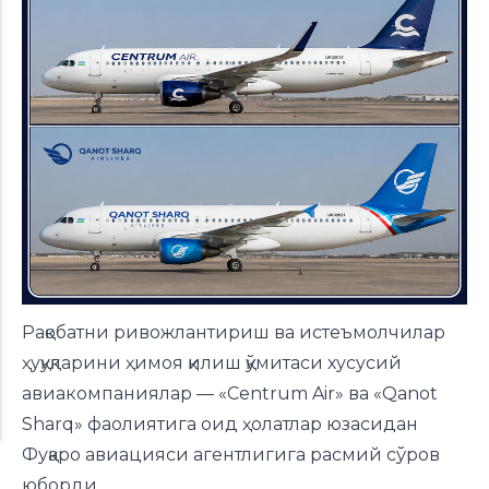
Рақобатни ривожлантириш ва истеъмолчилар
ҳуқуқларини ҳимоя қилиш қўмитаси хусусий
авиакомпаниялар — «Centrum Air» ва «Qanot
Sharq» фаолиятига оид ҳолатлар юзасидан
Фуқаро авиацияси агентлигига расмий сўров
юборди.