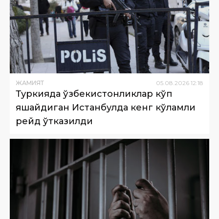
ЖАМИЯТ
05
.
08
.
2026
12
:
18
Туркияда ўзбекистонликлар кўп
яшайдиган Истанбулда кенг кўламли
рейд ўтказилди