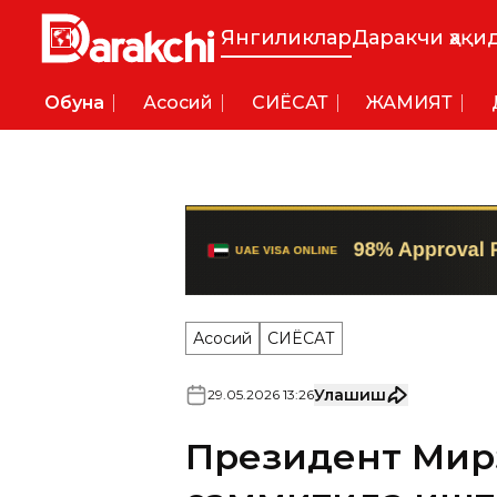
Янгиликлар
Даракчи ҳақи
Обуна
Асосий
СИËСАТ
ЖАМИЯТ
Асосий
СИËСАТ
Улашиш
29
.
05
.
2026
13
:
26
Президент Мир
саммитида ишт
Ўзбекистон Президенти Шав
шаҳрида бўлиб ўтган Олий 