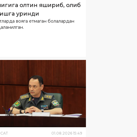
аланилган.
ËСАТ
01
.
08
.
2026
15
:
49
олли Кучлар вазирлик ва
ралари
офиқлаштирувчи кенгаши