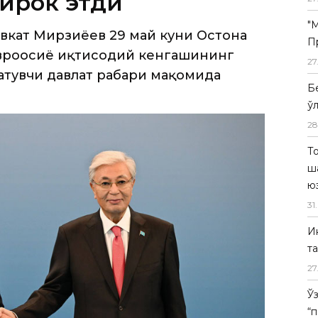
тувчи давлат раҳбари мақомида
"
П
27
Б
ў
28
Т
ш
ю
31
.
И
т
27
Ў
“