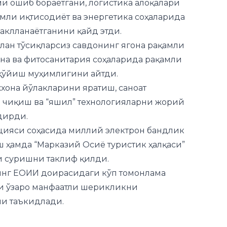
ан тўсиқларсиз савдонинг ягона рақамли
на ва фитосанитария соҳаларида рақамли
қўйиш муҳимлигини айтди.
хона йўлакларини яратиш, саноат
 чиқиш ва “яшил” технологияларни жорий
дирди.
ацияси соҳасида миллий электрон бандлик
 ҳамда “Марказий Осиё туристик ҳалқаси”
и суришни таклиф қилди.
инг ЕОИИ доирасидаги кўп томонлама
ки ўзаро манфаатли шерикликни
ни таъкидлади.
узатиб боринг