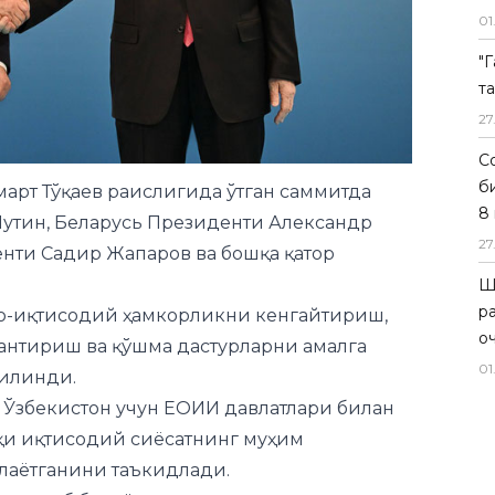
01
"
т
март Тўқаев раислигида ўтган саммитда
27
утин, Беларусь Президенти Александр
Со
енти Садир Жапаров ва бошқа қатор
б
8 
о-иқтисодий ҳамкорликни кенгайтириш,
27
антириш ва қўшма дастурларни амалга
Ш
илинди.
р
 Ўзбекистон учун ЕОИИ давлатлари билан
о
қи иқтисодий сиёсатнинг муҳим
01
лаётганини таъкидлади.
ми ошиб бораётгани, логистика алоқалари
мли иқтисодиёт ва энергетика соҳаларида
клланаётганини қайд этди.