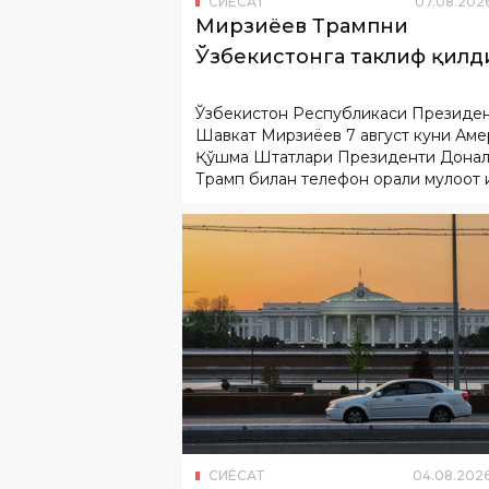
Ўзбекистон Республикаси Президе
Шавкат Мирзиёев 7 август куни Аме
Қўшма Штатлари Президенти Дона
Трамп билан телефон орқали мулоқот қ
СИËСАТ
04
.
08
.
202
Президент Администраци
тўғрисидаги конституция
қонун лойиҳаси биринчи