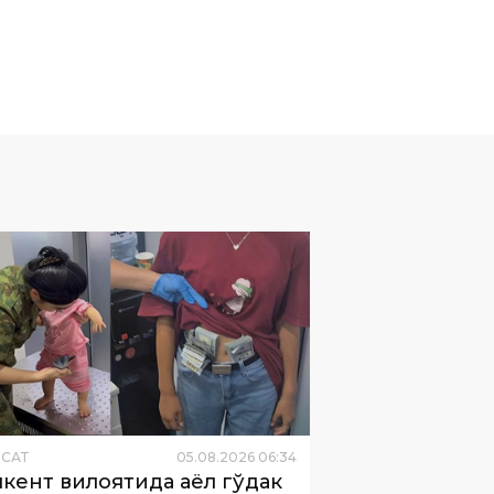
ËСАТ
05
.
08
.
2026
06
:
34
кент вилоятида аёл гўдак
лигига олтин яшириб, олиб
ишга уринди
тларда вояга етмаган болалардан