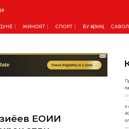
да
ДУНË
ЖИНОЯТ
СПОРТ
БУ ҚИЗИҚ
САВОЛ
П
л
зиёев ЕОИИ
27
ирок этди
4
Ж
кат Мирзиёев 29 май куни Остона
о
Евроосиё иқтисодий кенгашининг
27