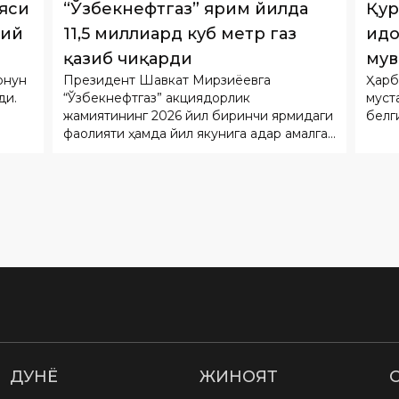
онун
Президент Шавкат Мирзиёевга
Ҳарб
йиғ
ди.
“Ўзбекнефтгаз” акциядорлик
муст
жамиятининг 2026 йил биринчи ярмидаги
белг
фаолияти ҳамда йил якунига қадар амалга
оширилиши режалаштирилган устувор
вазифалар бўйича ҳисобот берилди.
ДУНË
ЖИНОЯТ