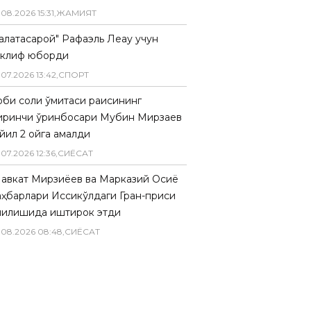
.
08
.
2026
15
:
31
,
ЖАМИЯТ
Галатасарой" Рафаэль Леау учун
аклиф юборди
.
07
.
2026
13
:
42
,
СПОРТ
биқ солиқ қўмитаси раисининг
иринчи ўринбосари Мубин Мирзаев
йил 2 ойга қамалди
.
07
.
2026
12
:
36
,
СИËСАТ
авкат Мирзиёев ва Марказий Осиё
аҳбарлари Иссиқкўлдаги Гран-приси
чилишида иштирок этди
.
08
.
2026
08
:
48
,
СИËСАТ