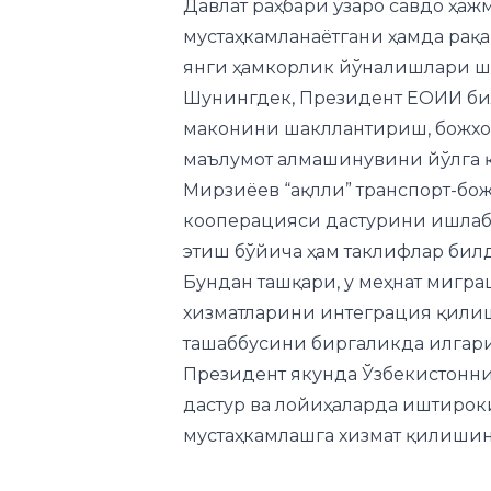
Шунингдек, Президент ЕОИИ бил
маконини шакллантириш, божхо
маълумот алмашинувини йўлга 
Мирзиёев “ақлли” транспорт-бож
кооперацияси дастурини ишлаб
этиш бўйича ҳам таклифлар бил
Бундан ташқари, у меҳнат мигр
хизматларини интеграция қилиш
ташаббусини биргаликда илгар
Президент якунда Ўзбекистонн
дастур ва лойиҳаларда иштиро
мустаҳкамлашга хизмат қилиши
Бизни ижтимоий тармоқларда к