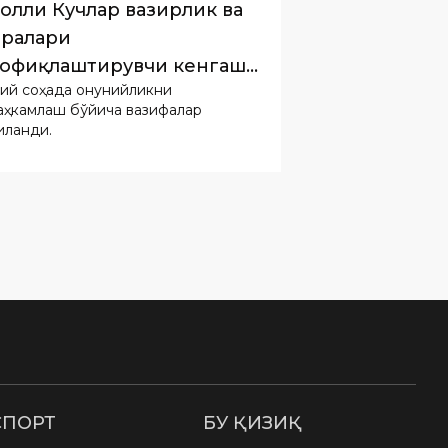
ий соҳада қонунийликни
илиши ўтказилди
аҳкамлаш бўйича вазифалар
иланди.
СПОРТ
БУ ҚИЗИҚ