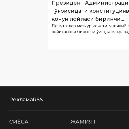
Депутатлар мазкур конституциявий қ
ўқишда қабул қилинди
лойиҳасини биринчи ўқишда маъқулла
Реклама
RSS
СИËСАТ
ЖАМИЯТ