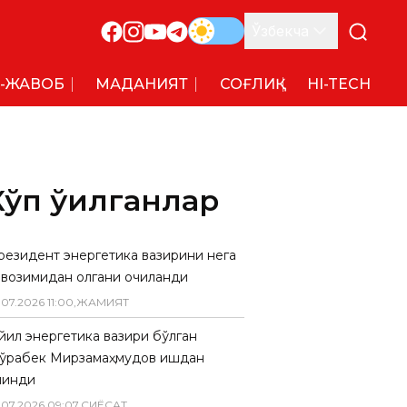
Ўзбекча
-ЖАВОБ
МАДАНИЯТ
СОҒЛИҚ
HI-TECH
Кўп ўқилганлар
резидент энергетика вазирини нега
авозимидан олгани очиқланди
.
07
.
2026
11
:
00
,
ЖАМИЯТ
 йил энергетика вазири бўлган
ўрабек Мирзамаҳмудов ишдан
линди
.
07
.
2026
09
:
07
,
СИËСАТ