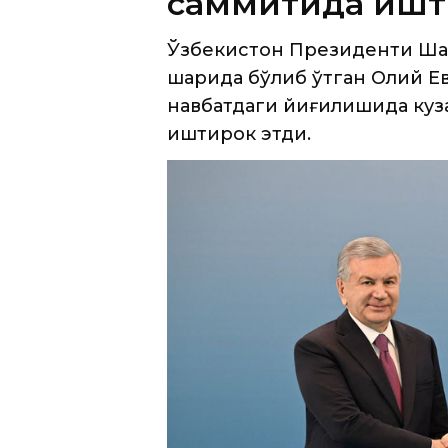
навбатдаги йиғилишида куза
иштирок этди.