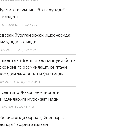
Муаммо тизимнинг бошқарувида!" —
резидент
.
07
.
2026
10
:
49
,
СИËСАТ
едарак йўқолган эркак ишхонасида
лик ҳолда топилди
.
07
.
2026
11
:
32
,
ЖАМИЯТ
ошкентда 86 ёшли аёлнинг уйи бошқа
ахс номига расмийлаштирилгани
засидан жиноят иши қўзғатилди
07
.
2026
06
:
10
,
ЖАМИЯТ
нфантино Жаҳон чемпионати
анқидчиларига мурожаат қилди
.
07
.
2026
13
:
45
,
СПОРТ
збекистонда барча ҳайвонларга
паспорт” жорий этилади