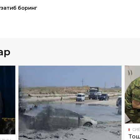
ар
СИ
Тош
6
15
:
04
таг
СИËСАТ
05
.
08
.
2026
13
:
08
чиқ
и
Олмалиқда мис бойитиш
Ҳола
фабрикаси қувурида ёрилиш