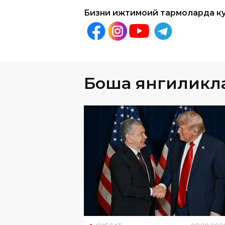
Бошқа янгиликл
СИËСАТ
07
.
08
.
202
Мирзиёев Трампни
Ўзбекистонга таклиф қилд