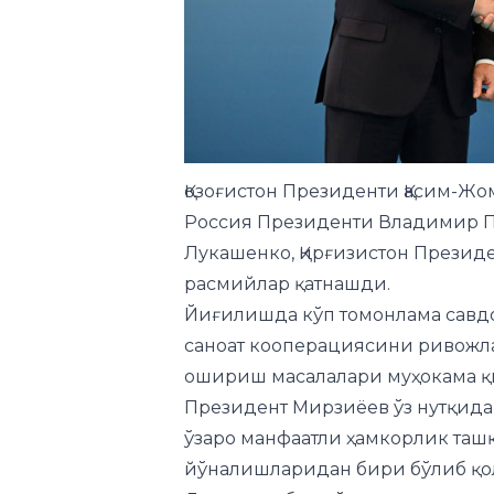
Қозоғистон Президенти Қасим-Жо
Россия Президенти Владимир П
Лукашенко, Қирғизистон Презид
расмийлар қатнашди.
Йиғилишда кўп томонлама савд
саноат кооперациясини ривожл
ошириш масалалари муҳокама қ
Президент Мирзиёев ўз нутқида
ўзаро манфаатли ҳамкорлик таш
йўналишларидан бири бўлиб қо
Давлат раҳбари ўзаро савдо ҳаж
мустаҳкамланаётгани ҳамда рақа
янги ҳамкорлик йўналишлари ша