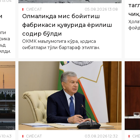
фойд
нти
содир бўлди
рика
ОКМК маълумотига кўра, ҳодиса
льд
оқибатлари тўлиқ бартараф этилган.
илди.
6
10
:
43
СИËСАТ
03
.
08
.
2026
12
:
32
СИ
яси
“Ўзбекнефтгаз” ярим йилда
Қур
вий
11,5 миллиард куб метр газ
идо
қазиб чиқарди
мув