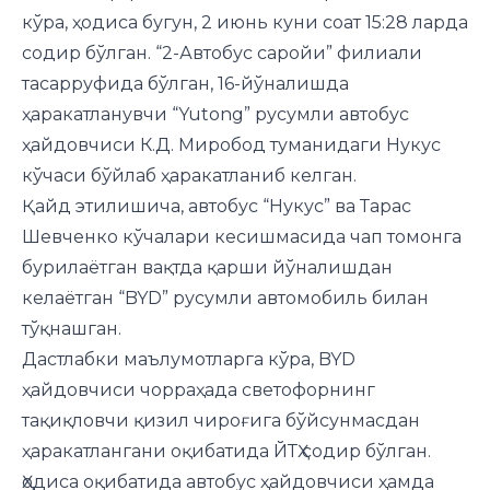
кўра, ҳодиса бугун, 2 июнь куни соат 15:28 ларда
содир бўлган. “2-Автобус саройи” филиали
тасарруфида бўлган, 16-йўналишда
ҳаракатланувчи “Yutong” русумли автобус
ҳайдовчиси К.Д. Миробод туманидаги Нукус
кўчаси бўйлаб ҳаракатланиб келган.
Қайд этилишича, автобус “Нукус” ва Тарас
Шевченко кўчалари кесишмасида чап томонга
бурилаётган вақтда қарши йўналишдан
келаётган “BYD” русумли автомобиль билан
тўқнашган.
Дастлабки маълумотларга кўра, BYD
ҳайдовчиси чорраҳада светофорнинг
тақиқловчи қизил чироғига бўйсунмасдан
ҳаракатлангани оқибатида ЙТҲ содир бўлган.
Ҳодиса оқибатида автобус ҳайдовчиси ҳамда