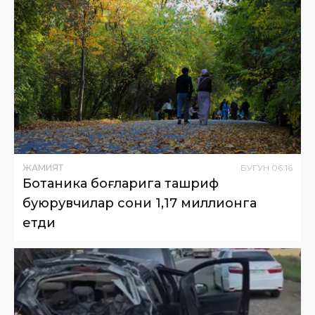
ЖАМИЯТ
БУГУН
06
:
16
Ботаника боғларига ташриф
буюрувчилар сони 1,17 миллионга
етди