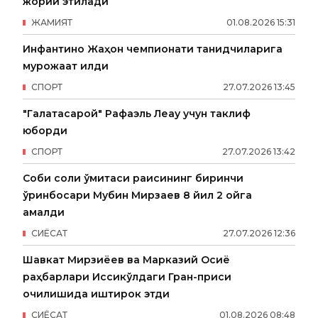
жорий этилади
ЖАМИЯТ
01
.
08
.
2026
15
:
31
Инфантино Жаҳон чемпионати танқидчиларига
мурожаат қилди
СПОРТ
27
.
07
.
2026
13
:
45
"Галатасарой" Рафаэль Леау учун таклиф
юборди
СПОРТ
27
.
07
.
2026
13
:
42
Собиқ солиқ қўмитаси раисининг биринчи
ўринбосари Мубин Мирзаев 8 йил 2 ойга
қамалди
СИËСАТ
27
.
07
.
2026
12
:
36
Шавкат Мирзиёев ва Марказий Осиё
раҳбарлари Иссиқкўлдаги Гран-приси
очилишида иштирок этди
СИËСАТ
01
.
08
.
2026
08
:
48