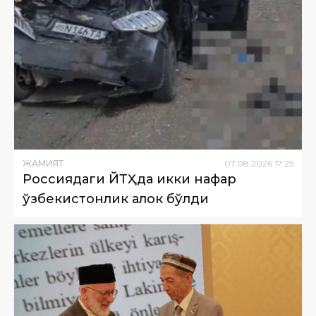
ЖАМИЯТ
07
.
08
.
2026
17
:
25
Россиядаги ЙТҲда икки нафар
ўзбекистонлик ҳалок бўлди