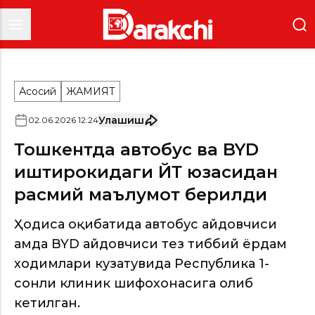
Асосий
ЖАМИЯТ
Улашиш
02
.
06
.
2026
12
:
24
Тошкентда автобус ва BYD
иштирокидаги ЙТҲ юзасидан
расмий маълумот берилди
Ҳодиса оқибатида автобус ҳайдовчиси
ҳамда BYD ҳайдовчиси тез тиббий ёрдам
ходимлари кузатувида Республика 1-
сонли клиник шифохонасига олиб
кетилган.