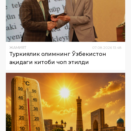
ЖАМИЯТ
07
.
08
.
2026
13
:
48
Туркиялик олимнинг Ўзбекистон
ҳақидаги китоби чоп этилди