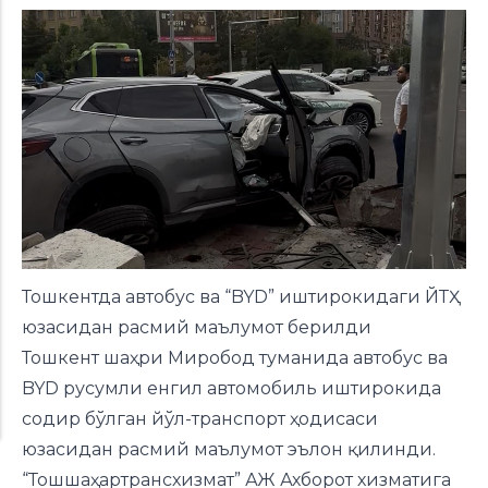
Тошкентда автобус ва “BYD” иштирокидаги ЙТҲ
юзасидан расмий маълумот берилди
Тошкент шаҳри Миробод туманида автобус ва
BYD русумли енгил автомобиль иштирокида
содир бўлган йўл-транспорт ҳодисаси
юзасидан расмий маълумот эълон қилинди.
“Тошшаҳартрансхизмат” АЖ Ахборот хизматига