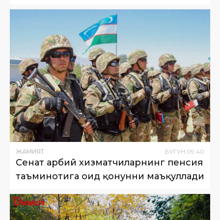
ЖАМИЯТ
БУГУН
09
:
40
Сенат ҳарбий хизматчиларнинг пенсия
таъминотига оид қонунни маъқуллади