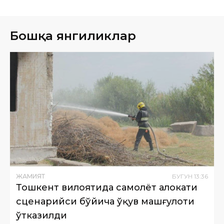
Бошқа янгиликлар
ЖАМИЯТ
БУГУН
13
:
36
Тошкент вилоятида самолёт ҳалокати
сценарийси бўйича ўқув машғулоти
ўтказилди