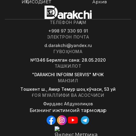
ИҚТИСОДИЁТ
Архив
ТЕЛЕФОН РАҚАМ
+998 97 330 93 91
ЭЛЕКТРОН ПОЧТА
d.darakchi@yandex.ru
ГУВОҲНОМА
№1346
Берилган сана
: 28.05.2020
ТАШКИЛОТ
"DARAKCHI INFORM SERVIS" МЧЖ
МАНЗИЛ
Tошкент ш., Амир Темур шоҳ кўчаси, 53 уй
ҒОЯ МУАЛЛИФИ ВА АСОСЧИСИ
Фирдавс Абдухолиқов
Бизнинг ижтимоий тармоқлар