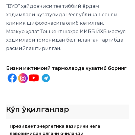
“BYD” ҳайдовчиси тез тиббий ёрдам
ходимлари кузатувида Республика 1-сонли
клиник шифохонасига олиб кетилган.
Мазкур ҳолат Тошкент шаҳар ИИББ ЙҲХБ масъул
ходимлари томонидан белгиланган тартибда
расмийлаштирилган.
Бизни ижтимоий тармоқларда кузатиб боринг
Кўп ўқилганлар
Президент энергетика вазирини нега
лавозимидан олгани очиқланди