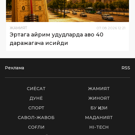
ЖАМИЯТ
07
.
08
.
2026
12
:
21
Эртага айрим ҳудудларда ҳаво 40
даражагача исийди
Реклама
RSS
СИËСАТ
ЖАМИЯТ
ДУНË
ЖИНОЯТ
СПОРТ
БУ ҚИЗИҚ
САВОЛ-ЖАВОБ
МАДАНИЯТ
СОҒЛИҚ
HI-TECH