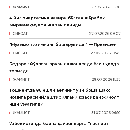
ЖАМИЯТ
27
.
07
.
2026
11
:
00
4 йил энергетика вазири бўлган Жўрабек
Мирзамаҳмудов ишдан олинди
СИËСАТ
27
.
07
.
2026
09
:
07
"Муаммо тизимнинг бошқарувида!" — Президент
СИËСАТ
27
.
07
.
2026
10
:
49
Бедарак йўқолган эркак ишхонасида ўлик ҳолда
топилди
ЖАМИЯТ
28
.
07
.
2026
11
:
32
Тошкентда 86 ёшли аёлнинг уйи бошқа шахс
номига расмийлаштирилгани юзасидан жиноят
иши қўзғатилди
ЖАМИЯТ
31
.
07
.
2026
06
:
10
Ўзбекистонда барча ҳайвонларга “паспорт”