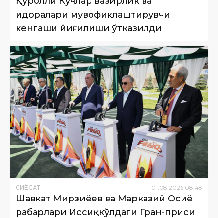
Қуролли Кучлар вазирлик ва
идоралари мувофиқлаштирувчи
кенгаши йиғилиши ўтказилди
СИËСАТ
01
.
08
.
2026
08
:
48
Шавкат Мирзиёев ва Марказий Осиё
раҳбарлари Иссиқкўлдаги Гран-приси