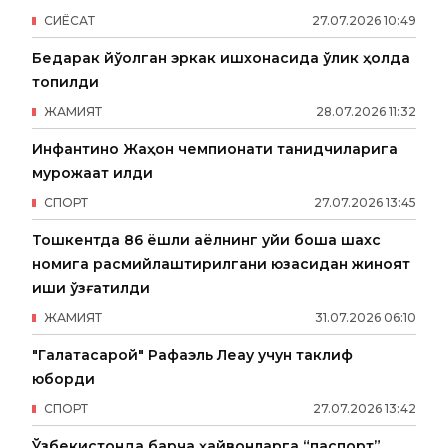
СИËСАТ
27
.
07
.
2026
10
:
49
Бедарак йўқолган эркак ишхонасида ўлик ҳолда
топилди
ЖАМИЯТ
28
.
07
.
2026
11
:
32
Инфантино Жаҳон чемпионати танқидчиларига
мурожаат қилди
СПОРТ
27
.
07
.
2026
13
:
45
Тошкентда 86 ёшли аёлнинг уйи бошқа шахс
номига расмийлаштирилгани юзасидан жиноят
иши қўзғатилди
ЖАМИЯТ
31
.
07
.
2026
06
:
10
"Галатасарой" Рафаэль Леау учун таклиф
юборди
СПОРТ
27
.
07
.
2026
13
:
42
Ўзбекистонда барча ҳайвонларга “паспорт”