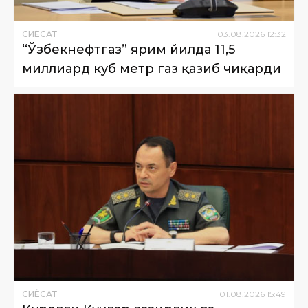
СИËСАТ
03
.
08
.
2026
12
:
32
“Ўзбекнефтгаз” ярим йилда 11,5
миллиард куб метр газ қазиб чиқарди
СИËСАТ
01
.
08
.
2026
15
:
49