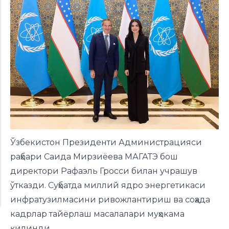
Ўзбекистон Президенти Администрацияси
раҳбари Саида Мирзиёева МАГАТЭ бош
директори Рафаэль Гросси билан учрашув
ўтказди. Суҳбатда миллий ядро энергетикаси
инфратузилмасини ривожлантириш ва соҳада
кадрлар тайёрлаш масалалари муҳокама
қилинди.