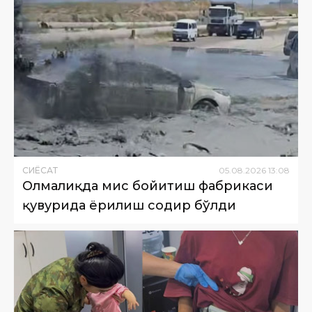
СИËСАТ
05
.
08
.
2026
13
:
08
Олмалиқда мис бойитиш фабрикаси
қувурида ёрилиш содир бўлди