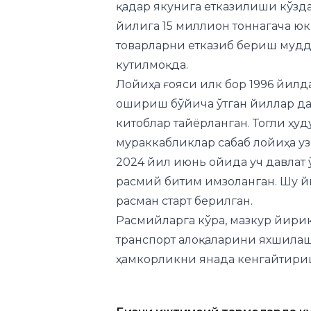
кутилмоқда.
Лойиҳа ғояси илк бор 1996 йилд
ошириш бўйича ўтган йиллар да
китоблар тайёрланган. Тогли ҳу
мураккабликлар сабаб лойиҳа у
2024 йил июнь ойида уч давлат
расмий битим имзоланган. Шу й
расман старт берилган.
Расмийларга кўра, мазкур йири
транспорт алоқаларини яхшила
ҳамкорликни янада кенгайтириш
Бизни ижтимоий тармоқларда к