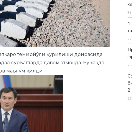
ю
31
.
"
халқаро темирйўли қурилиши доирасида
т
ал суръатларда давом этмоқда. Бу ҳақда
27
мов маълум
қилди.
П
ю
25
Со
б
8 
27