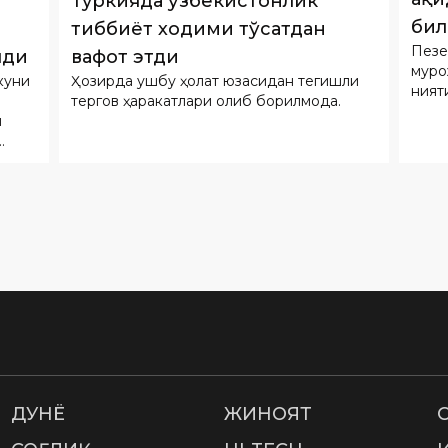
ният
тергов ҳаракатлари олиб борилмоқда.
н
ДУНË
ЖИНОЯТ