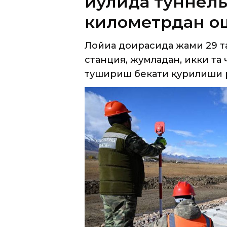
Лойиҳа доирасида жами 29 та 
станция, жумладан, икки та
тушириш бекати қурилиши 