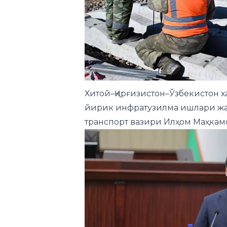
Хитой–Қирғизистон–Ўзбекистон 
йирик инфратузилма ишлари жад
транспорт вазири Илҳом Маҳка