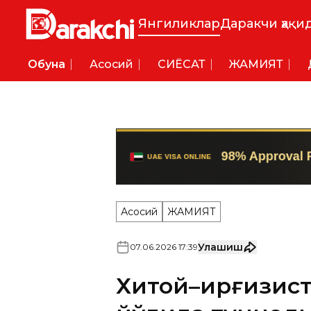
Янгиликлар
Даракчи ҳақи
Обуна
Асосий
СИËСАТ
ЖАМИЯТ
Асосий
ЖАМИЯТ
Улашиш
07
.
06
.
2026
17
:
39
Хитой–Қирғизис
йўлида туннель
километрдан о