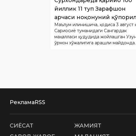
Сариосиё туманидаги Сангардак
маҳалласи ҳудудида жойлашган Узу
ўрмон хўжалигига қарашли майдонда
содир бўлган.
Реклама
RSS
СИËСАТ
ЖАМИЯТ