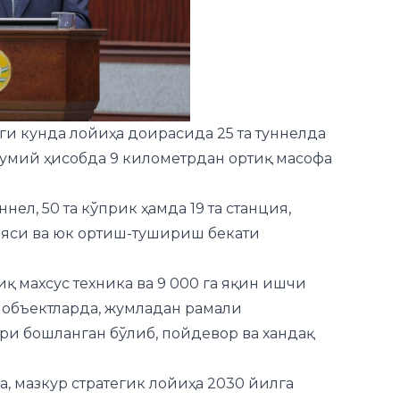
и кунда лойиҳа доирасида 25 та туннелда
умий ҳисобда 9 километрдан ортиқ масофа
нел, 50 та кўприк ҳамда 19 та станция,
цияси ва юк ортиш-тушириш бекати
қ махсус техника ва 9 000 га яқин ишчи
р объектларда, жумладан рамали
и бошланган бўлиб, пойдевор ва хандақ
, мазкур стратегик лойиҳа 2030 йилга
 тутилган. У ишга тушгач, темирйўл орқали
к ташиш имконияти яратилиши, шунингдек,
ати ўртача 7 кунгача қисқариши