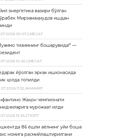
 йил энергетика вазири бўлган
ўрабек Мирзамаҳмудов ишдан
линди
.
07
.
2026
09
:
07
,
СИËСАТ
Муаммо тизимнинг бошқарувида!" —
резидент
.
07
.
2026
10
:
49
,
СИËСАТ
едарак йўқолган эркак ишхонасида
лик ҳолда топилди
.
07
.
2026
11
:
32
,
ЖАМИЯТ
нфантино Жаҳон чемпионати
анқидчиларига мурожаат қилди
.
07
.
2026
13
:
45
,
СПОРТ
ошкентда 86 ёшли аёлнинг уйи бошқа
ахс номига расмийлаштирилгани