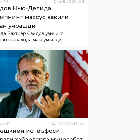
ан учрашди
ақда Бахтиёр Саидов ўзининг
gram-каналида маълум қилди.
МИЯТ
04
.
08
.
2026
13
:
00
ешкиён истеъфоси
идаги хабарларга муносабат
лдирди
шкиён телевидение орқали
жаатида лавозимини тарк этиш