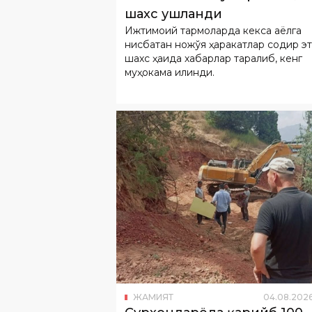
шахс ҳақида хабарлар тарқалиб, кенг
муҳокама қилинди.
ЖАМИЯТ
04
.
08
.
202
Сурхондарёда қарийб 100
йиллик 11 туп Зарафшон
арчаси ноқонуний қўпори
Маълум қилинишича, ҳодиса 3 август 