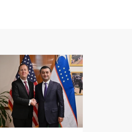
МИЯТ
04
.
08
.
2026
16
:
11
дов Нью-Деҳлида
мпнинг махсус вакили