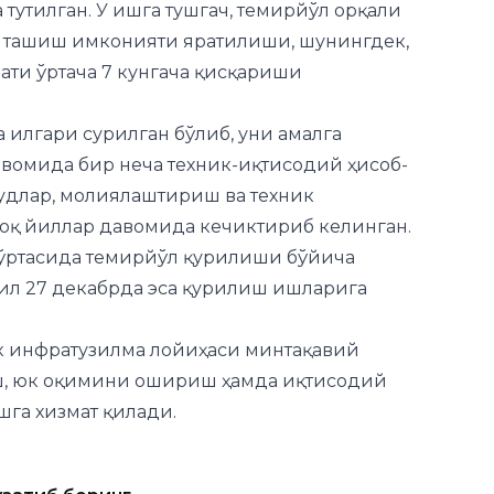
а илгари сурилган бўлиб, уни амалга
вомида бир неча техник-иқтисодий ҳисоб-
дудлар, молиялаштириш ва техник
зоқ йиллар давомида кечиктириб келинган.
 ўртасида темирйўл қурилиши бўйича
ил 27 декабрда эса қурилиш ишларига
к инфратузилма лойиҳаси минтақавий
ш, юк оқимини ошириш ҳамда иқтисодий
га хизмат қилади.
узатиб боринг