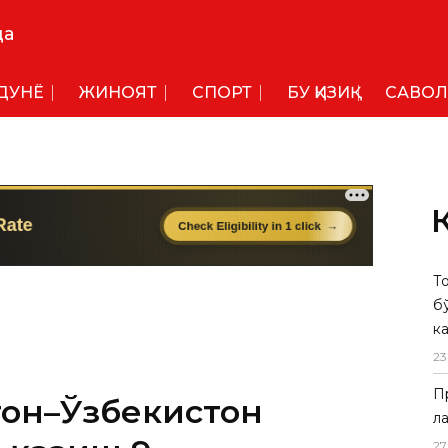
да
ДУНË
ЖИНОЯТ
СПОРТ
БУ ҚИЗИҚ
САВОЛ
Т
б
тон–Ўзбекистон
ка
23
 қазиш 9
П
шди
л
27