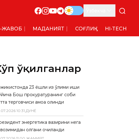
Ўзбекча
-ЖАВОБ
МАДАНИЯТ
СОҒЛИҚ
HI-TECH
Кўп ўқилганлар
ожикистонда 23 ёшли қиз ўлими иши
ўйича Бош прокуратуранинг собиқ
тта терговчиси қамоққа олинди
.
07
.
2026
10
:
31
,
ДУНË
резидент энергетика вазирини нега
авозимидан олгани очиқланди
.
07
.
2026
11
:
00
,
ЖАМИЯТ