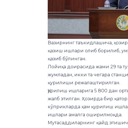
Вазирнинг таъкидлашича, ҳозирг
қазиш ишлари олиб борилиб, ум
қазиб бўлинган.
Лойиҳа доирасида жами 29 та тун
жумладан, икки та чегара стан
қурилиши режалаштирилган.
Қурилиш ишларига 5 800 дан орти
жалб этилган. Ҳозирда бир қато
кўприкларда ҳам қурилиш ишлар
ишлари амалга оширилмоқда.
Мутасаддиларнинг қайд этишича
қадар якунига етказилиши кўзда
йилига 15 миллион тоннагача ю
товарларни етказиб бериш мудд