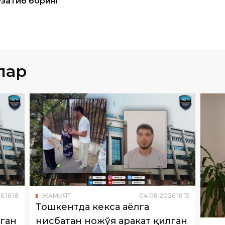
лар
6
16
:
18
ЖАМИЯТ
04
.
08
.
2026
16
:
15
Тошкентда кекса аёлга
лган
нисбатан ножўя ҳаракат қилган
ЖА
шахс ушланди
Саи
Ижтимоий тармоқларда кекса аёлга
Тра
ган
нисбатан ножўя ҳаракатлар содир этган