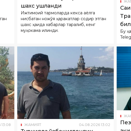
бил
шахс ҳақида хабарлар тарқалиб, кенг
муҳокама қилинди.
Бу ҳ
Tele
ЖА
Пез
6
13
:
08
ЖАМИЯТ
04
.
08
.
2026
13
:
02
ҳақ
Туркияда ўзбекистонлик
би
тиббиёт ходими тўсатдан
Пезе
лди
вафот этди
муро
куни
Ҳозирда ушбу ҳолат юзасидан тегишли