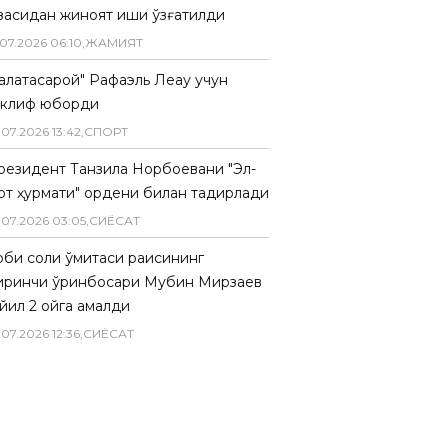
засидан жиноят иши қўзғатилди
07
.
2026
06
:
10
,
ЖАМИЯТ
Галатасарой" Рафаэль Леау учун
аклиф юборди
.
07
.
2026
13
:
42
,
СПОРТ
резидент Танзила Норбоевани "Эл-
рт ҳурмати" ордени билан тақдирлади
.
07
.
2026
03
:
05
,
СИËСАТ
биқ солиқ қўмитаси раисининг
иринчи ўринбосари Мубин Мирзаев
йил 2 ойга қамалди
.
07
.
2026
12
:
36
,
СИËСАТ