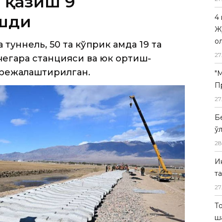
туннель, 50 та кўприк ҳамда 19 та
 чегара станцияси ва юк ортиш-
4
Ж
режалаштирилган.
о
27
"
П
27
Б
ў
28
И
т
27
Т
ш