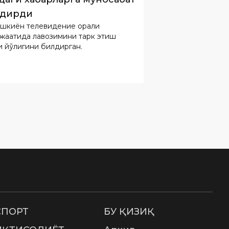
и йўқлигини билдирган.
СПОРТ
БУ ҚИЗИҚ