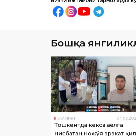
Бошқа янгилик
ЖАМИЯТ
04
.
08
.
202
Тошкентда кекса аёлга
нисбатан ножўя ҳаракат қи
шахс ушланди
Ижтимоий тармоқларда кекса аёлга
нисбатан ножўя ҳаракатлар содир эт