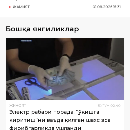
ЖАМИЯТ
01
.
08
.
2026
15
:
31
Бошқа янгиликлар
ЖИНОЯТ
БУГУН
02
:
40
Электр раҳбари порада, “ўқишга
киритиш”ни ваъда қилган шахс эса
фирибгарликда ушланди