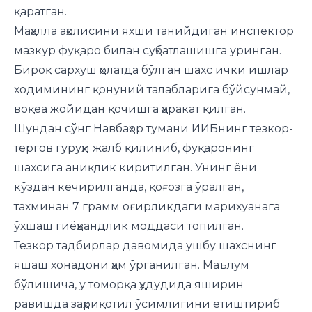
қаратган.
Маҳалла аҳолисини яхши танийдиган инспектор
мазкур фуқаро билан суҳбатлашишга уринган.
Бироқ сархуш ҳолатда бўлган шахс ички ишлар
ходимининг қонуний талабларига бўйсунмай,
воқеа жойидан қочишга ҳаракат қилган.
Шундан сўнг Навбаҳор тумани ИИБнинг тезкор-
тергов гуруҳи жалб қилиниб, фуқаронинг
шахсига аниқлик киритилган. Унинг ёни
кўздан кечирилганда, қоғозга ўралган,
тахминан 7 грамм оғирликдаги марихуанага
ўхшаш гиёҳвандлик моддаси топилган.
Тезкор тадбирлар давомида ушбу шахснинг
яшаш хонадони ҳам ўрганилган. Маълум
бўлишича, у томорқа ҳудудида яширин
равишда заҳриқотил ўсимлигини етиштириб