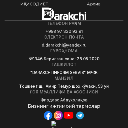
ИҚТИСОДИЁТ
Архив
ТЕЛЕФОН РАҚАМ
+998 97 330 93 91
ЭЛЕКТРОН ПОЧТА
d.darakchi@yandex.ru
ГУВОҲНОМА
№1346
Берилган сана
: 28.05.2020
ТАШКИЛОТ
"DARAKCHI INFORM SERVIS" МЧЖ
МАНЗИЛ
Tошкент ш., Амир Темур шоҳ кўчаси, 53 уй
ҒОЯ МУАЛЛИФИ ВА АСОСЧИСИ
Фирдавс Абдухолиқов
Бизнинг ижтимоий тармоқлар