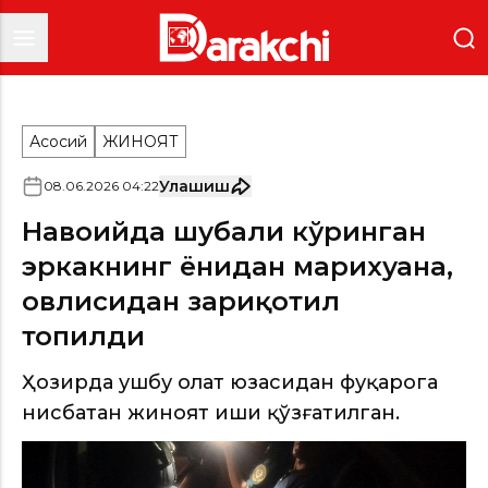
Асосий
ЖИНОЯТ
Улашиш
08
.
06
.
2026
04
:
22
Навоийда шубҳали кўринган
эркакнинг ёнидан марихуана,
ҳовлисидан заҳриқотил
топилди
Ҳозирда ушбу ҳолат юзасидан фуқарога
нисбатан жиноят иши қўзғатилган.