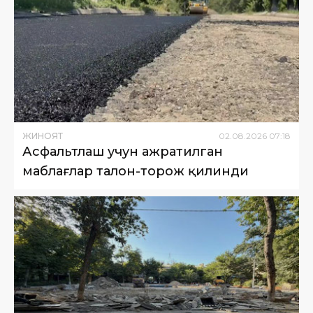
ЖИНОЯТ
02
.
08
.
2026
07
:
18
Асфальтлаш учун ажратилган
маблағлар талон-торож қилинди