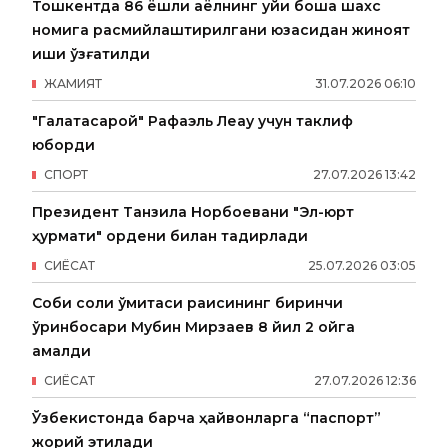
Тошкентда 86 ёшли аёлнинг уйи бошқа шахс
номига расмийлаштирилгани юзасидан жиноят
иши қўзғатилди
ЖАМИЯТ
31
.
07
.
2026
06
:
10
"Галатасарой" Рафаэль Леау учун таклиф
юборди
СПОРТ
27
.
07
.
2026
13
:
42
Президент Танзила Норбоевани "Эл-юрт
ҳурмати" ордени билан тақдирлади
СИËСАТ
25
.
07
.
2026
03
:
05
Собиқ солиқ қўмитаси раисининг биринчи
ўринбосари Мубин Мирзаев 8 йил 2 ойга
қамалди
СИËСАТ
27
.
07
.
2026
12
:
36
Ўзбекистонда барча ҳайвонларга “паспорт”
жорий этилади