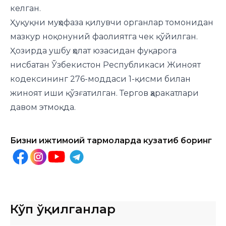
келган.
Ҳуқуқни муҳофаза қилувчи органлар томонидан
мазкур ноқонуний фаолиятга чек қўйилган.
Ҳозирда ушбу ҳолат юзасидан фуқарога
нисбатан Ўзбекистон Республикаси Жиноят
кодексининг 276-моддаси 1-қисми билан
жиноят иши қўзғатилган. Тергов ҳаракатлари
давом этмоқда.
Бизни ижтимоий тармоқларда кузатиб боринг
Кўп ўқилганлар