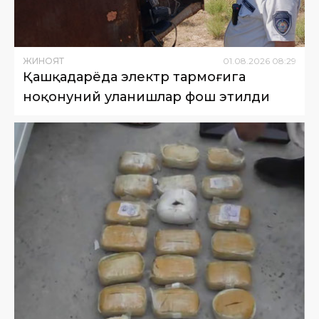
ЖИНОЯТ
01
.
08
.
2026
08
:
29
Қашқадарёда электр тармоғига
ноқонуний уланишлар фош этилди