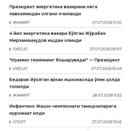
Президент энергетика вазирини нега
лавозимидан олгани очиқланди
ЖАМИЯТ
27
.
07
.
2026
11
:
00
4 йил энергетика вазири бўлган Жўрабек
Мирзамаҳмудов ишдан олинди
СИËСАТ
27
.
07
.
2026
09
:
07
"Муаммо тизимнинг бошқарувида!" — Президент
СИËСАТ
27
.
07
.
2026
10
:
49
Бедарак йўқолган эркак ишхонасида ўлик ҳолда
топилди
ЖАМИЯТ
28
.
07
.
2026
11
:
32
Инфантино Жаҳон чемпионати танқидчиларига
мурожаат қилди
СПОРТ
27
.
07
.
2026
13
:
45