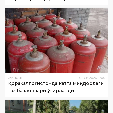
ЖИНОЯТ
02
.
08
.
2026
16
:
06
Қорақалпоғистонда катта миқдордаги
газ баллонлари ўғирланди