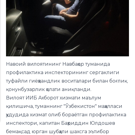
Навоий вилоятининг Навбаҳор туманида
профилактика инспекторининг сергаклиги
туфайли гиёҳвандлик воситалари билан боғлиқ
қонунбузарлик ҳолати аниқланди.
Вилоят ИИБ Ахборот хизмати
маълум
қилишича
, туманнинг "Ўзбекистон" маҳалласи
ҳудудида хизмат олиб бораётган профилактика
инспектори, капитан Баҳриддин Юлдошев
бемақсад юрган шубҳали шахсга эътибор