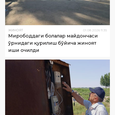
ЖИНОЯТ
01
.
08
.
2026
11
:
35
Мирободдаги болалар майдончаси
ўрнидаги қурилиш бўйича жиноят
иши очилди