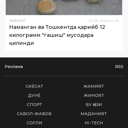
ЖИНОЯТ
01
.
08
.
2026
04
:
09
Наманган ва Тошкентда қарийб 12
килограмм "гашиш" мусодара
қилинди
Реклама
RSS
СИËСАТ
ЖАМИЯТ
ДУНË
ЖИНОЯТ
СПОРТ
БУ ҚИЗИҚ
САВОЛ-ЖАВОБ
МАДАНИЯТ
СОҒЛИҚ
HI-TECH