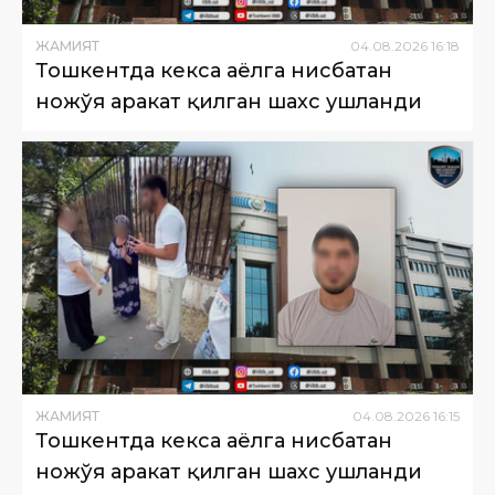
ЖАМИЯТ
04
.
08
.
2026
16
:
18
Тошкентда кекса аёлга нисбатан
ножўя ҳаракат қилган шахс ушланди
ЖАМИЯТ
04
.
08
.
2026
16
:
15
Тошкентда кекса аёлга нисбатан
ножўя ҳаракат қилган шахс ушланди