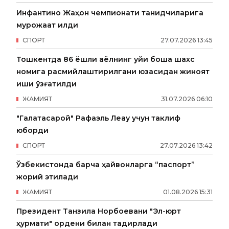
Инфантино Жаҳон чемпионати танқидчиларига
мурожаат қилди
СПОРТ
27
.
07
.
2026
13
:
45
Тошкентда 86 ёшли аёлнинг уйи бошқа шахс
номига расмийлаштирилгани юзасидан жиноят
иши қўзғатилди
ЖАМИЯТ
31
.
07
.
2026
06
:
10
"Галатасарой" Рафаэль Леау учун таклиф
юборди
СПОРТ
27
.
07
.
2026
13
:
42
Ўзбекистонда барча ҳайвонларга “паспорт”
жорий этилади
ЖАМИЯТ
01
.
08
.
2026
15
:
31
Президент Танзила Норбоевани "Эл-юрт
ҳурмати" ордени билан тақдирлади