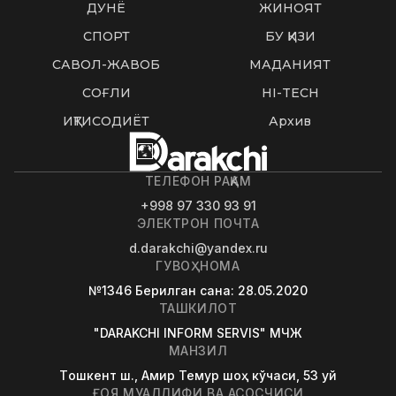
ДУНË
ЖИНОЯТ
СПОРТ
БУ ҚИЗИҚ
САВОЛ-ЖАВОБ
МАДАНИЯТ
СОҒЛИҚ
HI-TECH
ИҚТИСОДИЁТ
Архив
ТЕЛЕФОН РАҚАМ
+998 97 330 93 91
ЭЛЕКТРОН ПОЧТА
d.darakchi@yandex.ru
ГУВОҲНОМА
№1346
Берилган сана
: 28.05.2020
ТАШКИЛОТ
"DARAKCHI INFORM SERVIS" МЧЖ
МАНЗИЛ
Tошкент ш., Амир Темур шоҳ кўчаси, 53 уй
ҒОЯ МУАЛЛИФИ ВА АСОСЧИСИ