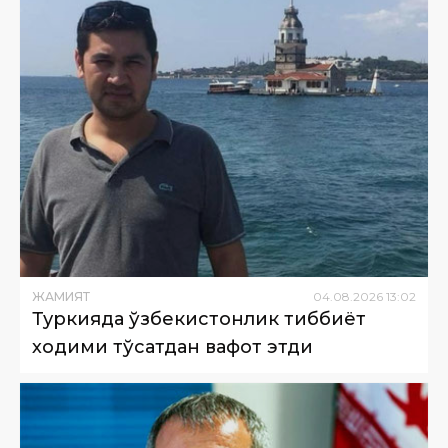
ЖАМИЯТ
04
.
08
.
2026
13
:
02
Туркияда ўзбекистонлик тиббиёт
ходими тўсатдан вафот этди