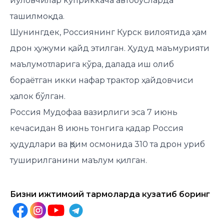
йўловчилар кўприккача автобусларда
ташилмоқда.
Шунингдек, Россиянинг Курск вилоятида ҳам
дрон ҳужуми қайд этилган. Ҳудуд маъмурияти
маълумотларига кўра, далада иш олиб
бораётган икки нафар трактор ҳайдовчиси
ҳалок бўлган.
Россия Мудофаа вазирлиги эса 7 июнь
кечасидан 8 июнь тонгига қадар Россия
ҳудудлари ва Қрим осмонида 310 та дрон уриб
туширилганини маълум қилган.
Бизни ижтимоий тармоқларда кузатиб боринг