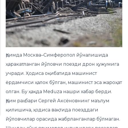
Қримда Москва–Симферопол йўналишида
ҳаракатланган йўловчи поезди дрон ҳужумига
учради. Ҳодиса оқибатида машинист
ёрдамчиси ҳалок бўлган, машинист эса жароҳат
олган. Бу ҳақда Meduza нашри
хабар берди.
Қрим раҳбари Сергей Аксёновнинг маълум
қилишича, ҳодиса вақтида поезддаги
йўловчилар орасида жабрланганлар бўлмаган.