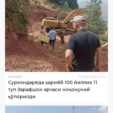
ЖАМИЯТ
04
.
08
.
2026
13
:
08
Сурхондарёда қарийб 100 йиллик 11
туп Зарафшон арчаси ноқонуний
қўпорилди