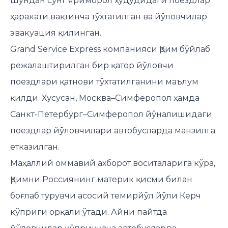
Шундан сўнг яриморол ҳудудидаги поездлар
ҳаракати вақтинча тўхтатилган ва йўловчилар
эвакуация қилинган.
Grand Service Express компанияси Қрим бўйлаб
режалаштирилган бир қатор йўловчи
поездлари қатнови тўхтатилганини маълум
қилди. Хусусан, Москва–Симферопол ҳамда
Санкт-Петербург–Симферопол йўналишидаги
поездлар йўловчилари автобусларда манзилга
етказилган.
Маҳаллий оммавий ахборот воситаларига кўра,
Қримни Россиянинг материк қисми билан
боғлаб турувчи асосий темирйўл йўли Керч
кўприги орқали ўтади. Айни пайтда