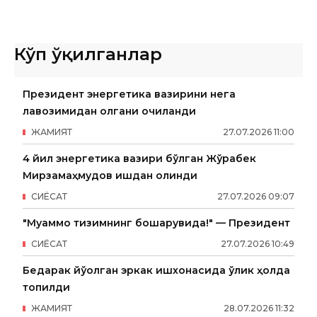
Кўп ўқилганлар
Президент энергетика вазирини нега
лавозимидан олгани очиқланди
ЖАМИЯТ
27
.
07
.
2026
11
:
00
4 йил энергетика вазири бўлган Жўрабек
Мирзамаҳмудов ишдан олинди
СИËСАТ
27
.
07
.
2026
09
:
07
"Муаммо тизимнинг бошқарувида!" — Президент
СИËСАТ
27
.
07
.
2026
10
:
49
Бедарак йўқолган эркак ишхонасида ўлик ҳолда
топилди
ЖАМИЯТ
28
.
07
.
2026
11
:
32