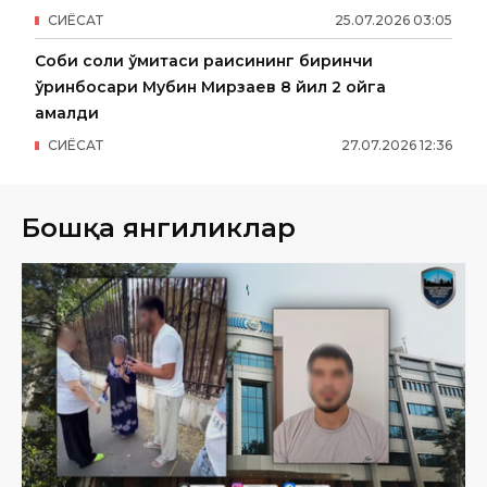
СИËСАТ
25
.
07
.
2026
03
:
05
Собиқ солиқ қўмитаси раисининг биринчи
ўринбосари Мубин Мирзаев 8 йил 2 ойга
қамалди
СИËСАТ
27
.
07
.
2026
12
:
36
Бошқа янгиликлар