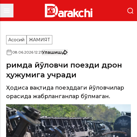
Асосий
ЖАМИЯТ
Улашиш
08
.
06
.
2026
12
:
21
Қримда йўловчи поезди дрон
ҳужумига учради
Ҳодиса вақтида поезддаги йўловчилар
орасида жабрланганлар бўлмаган.