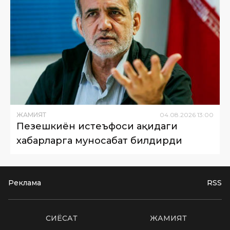
ЖАМИЯТ
04
.
08
.
2026
13
:
00
Пезешкиён истеъфоси ҳақидаги
хабарларга муносабат билдирди
Реклама
RSS
СИËСАТ
ЖАМИЯТ