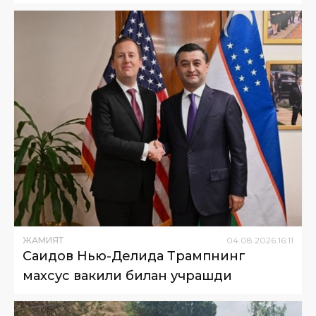
ЖАМИЯТ
04
.
08
.
2026
16
:
11
Саидов Нью-Деҳлида Трампнинг
махсус вакили билан учрашди