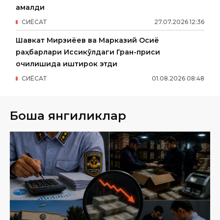
қамалди
СИËСАТ
27
.
07
.
2026
12
:
36
Шавкат Мирзиёев ва Марказий Осиё
раҳбарлари Иссиқкўлдаги Гран-приси
очилишида иштирок этди
СИËСАТ
01
.
08
.
2026
08
:
48
Бошқа янгиликлар