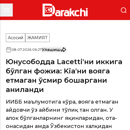
Асосий
ЖАМИЯТ
Улашиш
08
.
07
.
2026
06
:
27
Юнусободда Lacetti'ни иккига
бўлган фожиа: Kia'ни вояга
етмаган ўсмир бошқаргани
аниқланди
ИИББ маълумотига кўра, вояга етмаган
ҳайдовчи ўз айбини тўлиқ тан олган. У
ҳалок бўлганларнинг яқинларидан, ота-
онасидан ҳамда Ўзбекистон халқидан