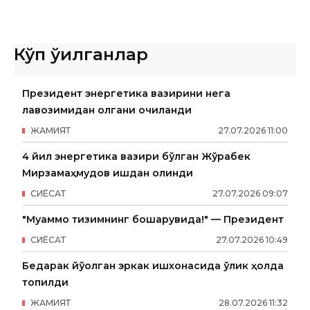
Кўп ўқилганлар
Президент энергетика вазирини нега
лавозимидан олгани очиқланди
ЖАМИЯТ
27
.
07
.
2026
11
:
00
4 йил энергетика вазири бўлган Жўрабек
Мирзамаҳмудов ишдан олинди
СИËСАТ
27
.
07
.
2026
09
:
07
"Муаммо тизимнинг бошқарувида!" — Президент
СИËСАТ
27
.
07
.
2026
10
:
49
Бедарак йўқолган эркак ишхонасида ўлик ҳолда
топилди
ЖАМИЯТ
28
.
07
.
2026
11
:
32