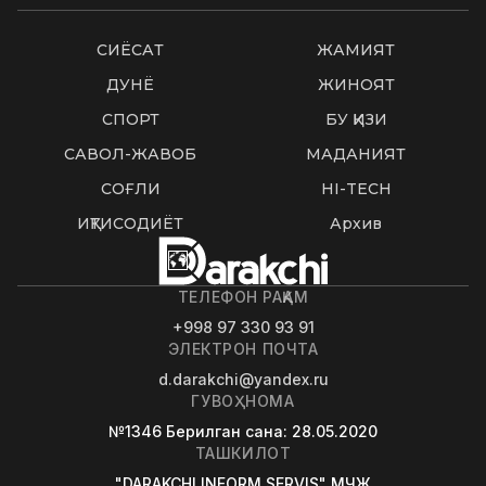
СИËСАТ
ЖАМИЯТ
ДУНË
ЖИНОЯТ
СПОРТ
БУ ҚИЗИҚ
САВОЛ-ЖАВОБ
МАДАНИЯТ
СОҒЛИҚ
HI-TECH
ИҚТИСОДИЁТ
Архив
ТЕЛЕФОН РАҚАМ
+998 97 330 93 91
ЭЛЕКТРОН ПОЧТА
d.darakchi@yandex.ru
ГУВОҲНОМА
№1346
Берилган сана
: 28.05.2020
ТАШКИЛОТ
"DARAKCHI INFORM SERVIS" МЧЖ