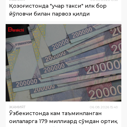
Қозоғистонда "учар такси" илк бор
йўловчи билан парвоз қилди
ЖАМИЯТ
06
.
08
.
2026
15
:
49
Ўзбекистонда кам таъминланган
оилаларга 179 миллиард сўмдан ортиқ