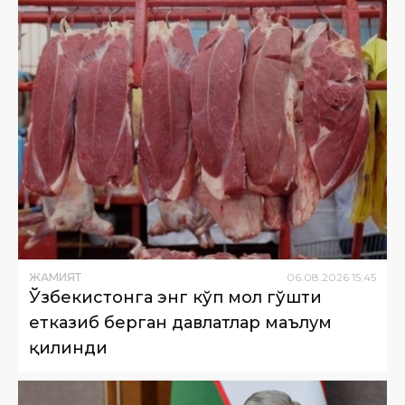
ЖАМИЯТ
06
.
08
.
2026
15
:
45
Ўзбекистонга энг кўп мол гўшти
етказиб берган давлатлар маълум
қилинди