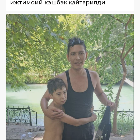
ижтимоий кэшбэк қайтарилди