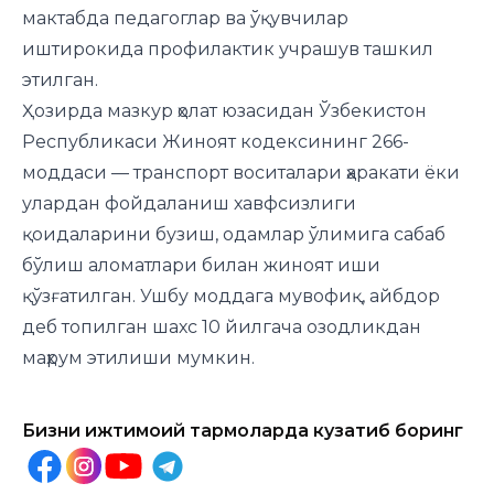
мактабда педагоглар ва ўқувчилар
иштирокида профилактик учрашув ташкил
этилган.
Ҳозирда мазкур ҳолат юзасидан Ўзбекистон
Республикаси Жиноят кодексининг 266-
моддаси — транспорт воситалари ҳаракати ёки
улардан фойдаланиш хавфсизлиги
қоидаларини бузиш, одамлар ўлимига сабаб
бўлиш аломатлари билан жиноят иши
қўзғатилган. Ушбу моддага мувофиқ, айбдор
деб топилган шахс 10 йилгача озодликдан
маҳрум этилиши мумкин.
Бизни ижтимоий тармоқларда кузатиб боринг