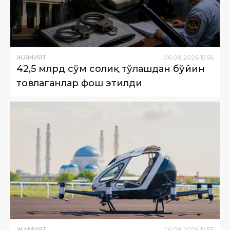
ЖАМИЯТ
06
.
08
.
2026
15
:
56
42,5 млрд сўм солиқ тўлашдан бўйин
товлаганлар фош этилди
ЖАМИЯТ
06
.
08
.
2026
15
:
53