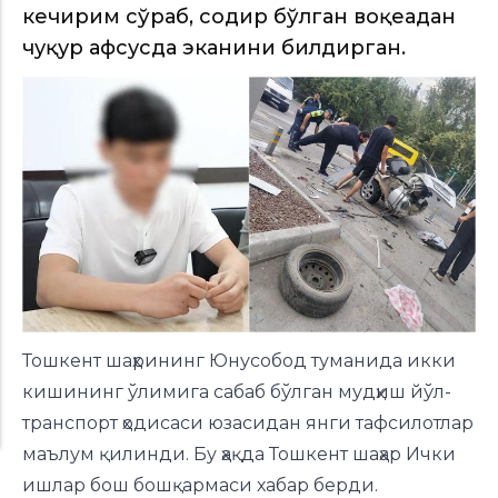
кечирим сўраб, содир бўлган воқеадан
чуқур афсусда эканини билдирган.
Тошкент шаҳрининг Юнусобод туманида икки
кишининг ўлимига сабаб бўлган мудҳиш йўл-
транспорт ҳодисаси юзасидан янги тафсилотлар
маълум қилинди. Бу ҳақда Тошкент шаҳар Ички
ишлар бош бошқармаси хабар берди.