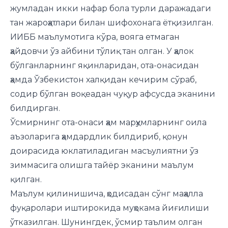
жумладан икки нафар бола турли даражадаги
тан жароҳатлари билан шифохонага ётқизилган.
ИИББ маълумотига кўра, вояга етмаган
ҳайдовчи ўз айбини тўлиқ тан олган. У ҳалок
бўлганларнинг яқинларидан, ота-онасидан
ҳамда Ўзбекистон халқидан кечирим сўраб,
содир бўлган воқеадан чуқур афсусда эканини
билдирган.
Ўсмирнинг ота-онаси ҳам марҳумларнинг оила
аъзоларига ҳамдардлик билдириб, қонун
доирасида юклатиладиган масъулиятни ўз
зиммасига олишга тайёр эканини маълум
қилган.
Маълум қилинишича, ҳодисадан сўнг маҳалла
фуқаролари иштирокида муҳокама йиғилиши
ўтказилган. Шунингдек, ўсмир таълим олган