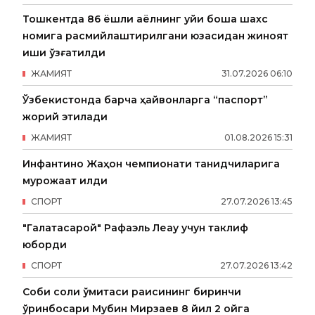
Тошкентда 86 ёшли аёлнинг уйи бошқа шахс
номига расмийлаштирилгани юзасидан жиноят
иши қўзғатилди
ЖАМИЯТ
31
.
07
.
2026
06
:
10
Ўзбекистонда барча ҳайвонларга “паспорт”
жорий этилади
ЖАМИЯТ
01
.
08
.
2026
15
:
31
Инфантино Жаҳон чемпионати танқидчиларига
мурожаат қилди
СПОРТ
27
.
07
.
2026
13
:
45
"Галатасарой" Рафаэль Леау учун таклиф
юборди
СПОРТ
27
.
07
.
2026
13
:
42
Собиқ солиқ қўмитаси раисининг биринчи
ўринбосари Мубин Мирзаев 8 йил 2 ойга