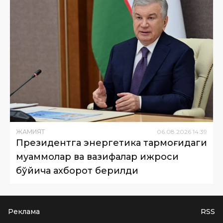
ЖАМИЯТ
06
.
08
.
2026
14
:
39
Президентга энергетика тармоғидаги
муаммолар ва вазифалар ижроси
бўйича ахборот берилди
Реклама
RSS