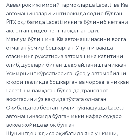
Аввалроқ ижтимоий тармоқларда Lacetti ва Kia
автомашиналари иштирокида содир бўлган
ЙТҲ оқибатида Lacetti иккига бўлиниб кетгани
акс этган видео кенг тарқалган эди.
Маълум бўлишича, Kia автомашинасини вояга
етмаган ўсмир бошқарган. У тунги вақтда
отасининг рухсатисиз автомашина калитини
олиб, дўстлари билан шаҳар айланишга чиққан.
Ўсмирнинг кўрсатмасига кўра, у автомобилни
юқори тезликда бошқарган ва чорраҳага чиққан
Lacetti'ни пайқаган бўлса-да, транспорт
воситасини ўз вақтида тўхтата олмаган.
Оқибатда юз берган кучли тўқнашувда Lacetti
автомашинасида бўлган икки нафар фуқаро
воқеа жойида ҳалок бўлган.
Шунингдек, ҳодиса оқибатида яна уч киши,