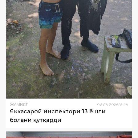
ЖАМИЯТ
06
.
08
.
2026
15
:
48
Яккасарой инспектори 13 ёшли
болани қутқарди