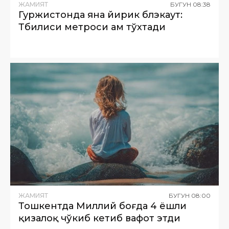
ЖАМИЯТ
БУГУН
08
:
38
Гуржистонда яна йирик блэкаут:
Тбилиси метроси ҳам тўхтади
ЖАМИЯТ
БУГУН
08
:
00
Тошкентда Миллий боғда 4 ёшли
қизалоқ чўкиб кетиб вафот этди