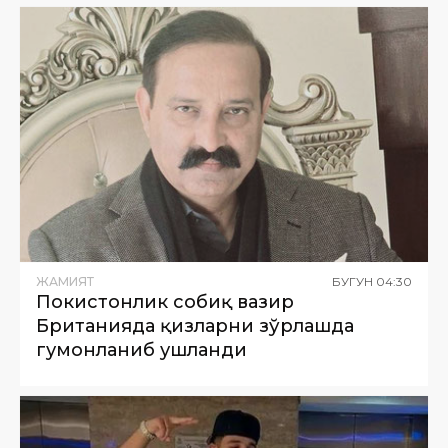
ЖАМИЯТ
БУГУН
04
:
30
Покистонлик собиқ вазир
Британияда қизларни зўрлашда
гумонланиб ушланди