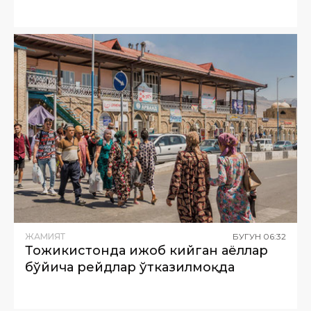
ЖАМИЯТ
БУГУН
06
:
32
Тожикистонда ҳижоб кийган аёллар
бўйича рейдлар ўтказилмоқда