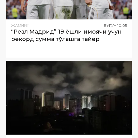
ЖАМИЯТ
БУГУН
10
:
05
“Реал Мадрид” 19 ёшли ҳимоячи учун
рекорд сумма тўлашга тайёр