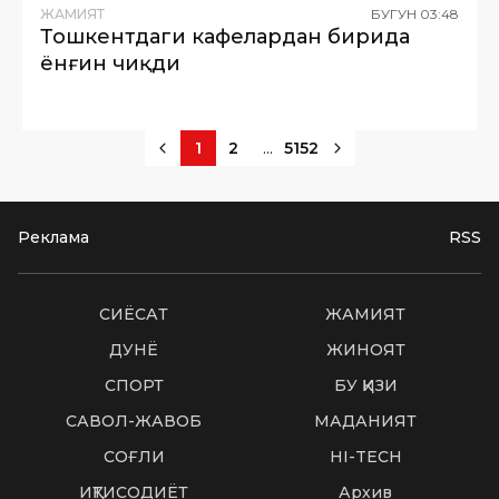
ЖАМИЯТ
БУГУН
03
:
48
Тошкентдаги кафелардан бирида
ёнғин чиқди
...
1
2
5152
Реклама
RSS
СИËСАТ
ЖАМИЯТ
ДУНË
ЖИНОЯТ
СПОРТ
БУ ҚИЗИҚ
САВОЛ-ЖАВОБ
МАДАНИЯТ
СОҒЛИҚ
HI-TECH
ИҚТИСОДИЁТ
Архив