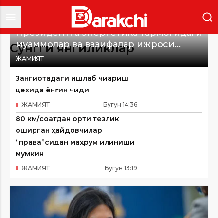
Президентга энергетика тармоғидаги
муаммолар ва вазифалар ижроси
Сўнгги янгиликлар
бўйича ахборот берилди
ЖАМИЯТ
Зангиотадаги ишлаб чиқариш
цехида ёнғин чиқди
ЖАМИЯТ
Бугун
14
:
36
80 км/соатдан ортиқ тезлик
оширган ҳайдовчилар
“права”сидан маҳрум қилиниши
мумкин
ЖАМИЯТ
Бугун
13
:
19