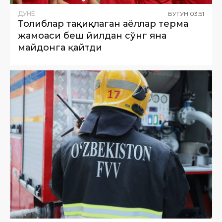
ДУНË
БУГУН
03
:
51
Толиблар тақиқлаган аёллар терма
жамоаси беш йилдан сўнг яна
майдонга қайтди