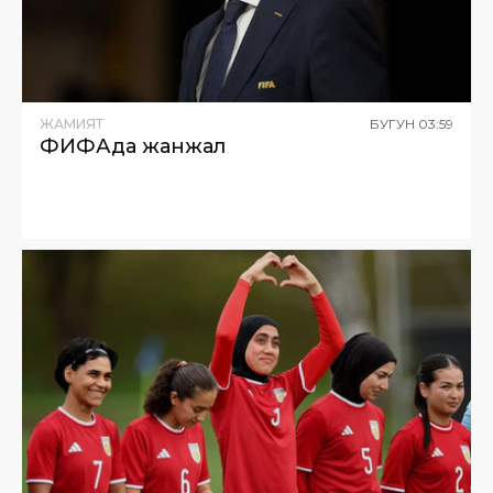
ЖАМИЯТ
БУГУН
03
:
59
ФИФАда жанжал