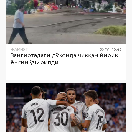
ЖАМИЯТ
БУГУН
10
:
46
Зангиотадаги дўконда чиққан йирик
ёнғин ўчирилди