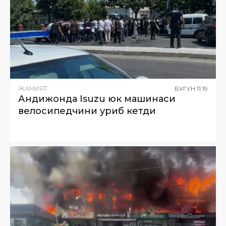
ЖАМИЯТ
БУГУН
11
:
19
Андижонда Isuzu юк машинаси
велосипедчини уриб кетди