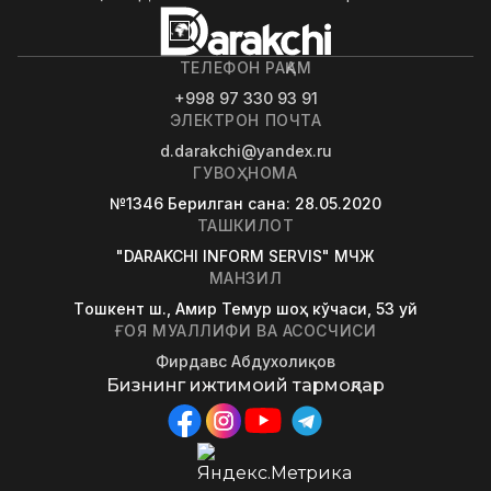
ТЕЛЕФОН РАҚАМ
+998 97 330 93 91
ЭЛЕКТРОН ПОЧТА
d.darakchi@yandex.ru
ГУВОҲНОМА
№1346
Берилган сана
: 28.05.2020
ТАШКИЛОТ
"DARAKCHI INFORM SERVIS" МЧЖ
МАНЗИЛ
Tошкент ш., Амир Темур шоҳ кўчаси, 53 уй
ҒОЯ МУАЛЛИФИ ВА АСОСЧИСИ
Фирдавс Абдухолиқов
Бизнинг ижтимоий тармоқлар