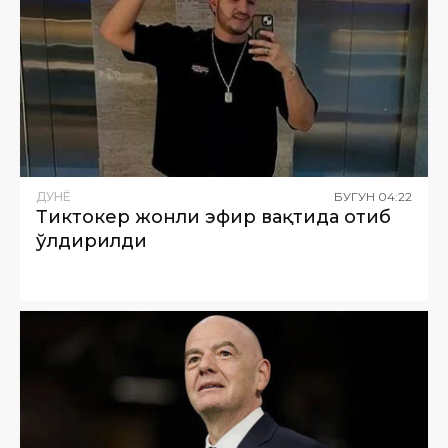
ДУНË
БУГУН
04
:
22
Тиктокер жонли эфир вақтида отиб
ўлдирилди