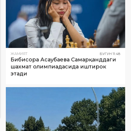
ЖАМИЯТ
БУГУН
11
:
48
Бибисора Асаубаева Самарқанддаги
шахмат олимпиадасида иштирок
этади